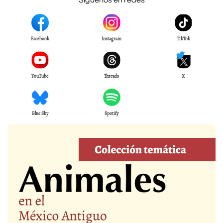
Síguenos en redes
Facebook
Instagram
TikTok
YouTube
Threads
X
Blue Sky
Spotify