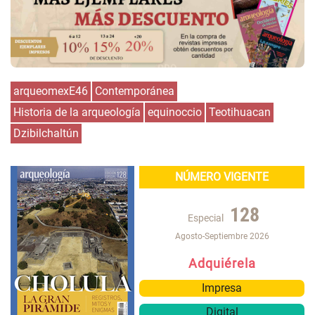
arqueomexE46
Contemporánea
Historia de la arqueología
equinoccio
Teotihuacan
Dzibilchaltún
NÚMERO VIGENTE
128
Especial
Agosto-Septiembre 2026
Adquiérela
Impresa
Digital