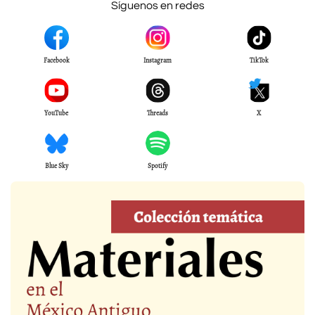
Síguenos en redes
Facebook
Instagram
TikTok
YouTube
Threads
X
Blue Sky
Spotify