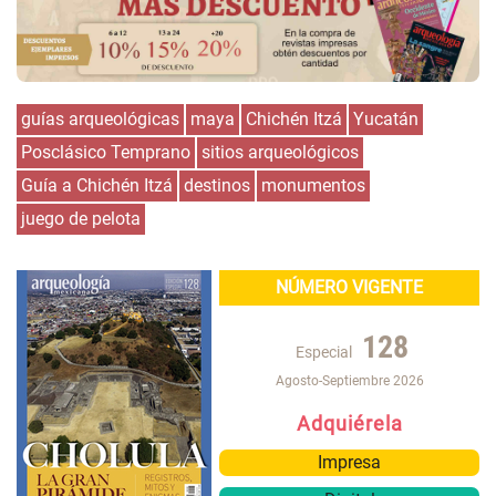
guías arqueológicas
maya
Chichén Itzá
Yucatán
Posclásico Temprano
sitios arqueológicos
Guía a Chichén Itzá
destinos
monumentos
juego de pelota
NÚMERO VIGENTE
128
Especial
Agosto-Septiembre 2026
Adquiérela
Impresa