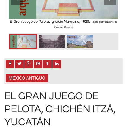
El Gran Juego de Pelota. Ignacio Marquina, 1928.
El 
lanco /
Reprografía: Boris de
Swan / Raíces
MÉXICO ANTIGUO
EL GRAN JUEGO DE
PELOTA, CHICHÉN ITZÁ,
YUCATÁN