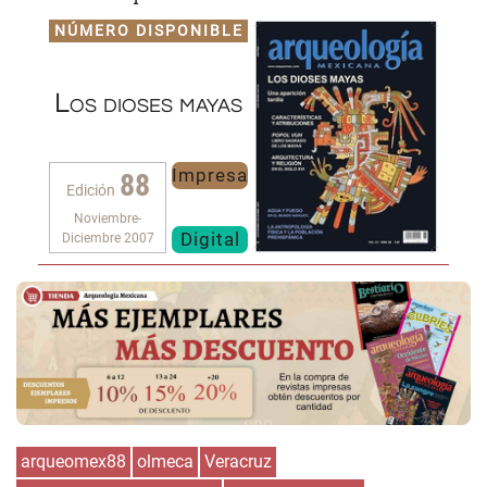
NÚMERO DISPONIBLE
Los dioses mayas
Impresa
88
Edición
Noviembre-
Digital
Diciembre 2007
arqueomex88
olmeca
Veracruz