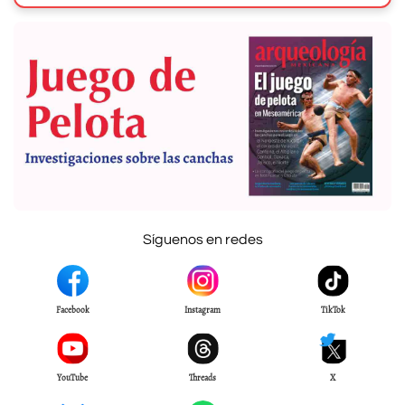
Síguenos en redes
Facebook
Instagram
TikTok
YouTube
Threads
X