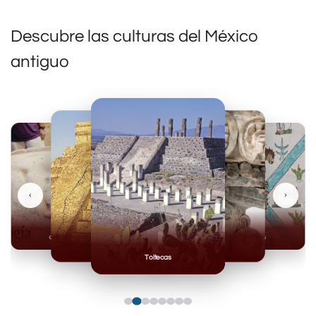
Descubre las culturas del México
antiguo
‹
›
Olmecas
Mexicas
Mayas
Mixteca
Toltecas