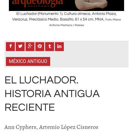
,
El Luchador (Monumento 1). Cultura olmeca. Antonio Plaza,
Veracruz. Preclásico Medio. Basalto. 61 x 54 cm. MNA.
Ver
Marco
Foto: Marco
Antonio Pacheco / Raíces
MÉXICO ANTIGUO
EL LUCHADOR.
HISTORIA ANTIGUA
RECIENTE
Ann Cyphers, Artemio López Cisneros