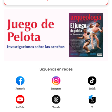
Síguenos en redes
Facebook
Instagram
TikTok
YouTube
Threads
X