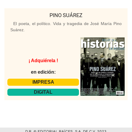
PINO SUÁREZ
El poeta, el político. Vida y tragedia de José María Pino
Suárez.
¡ Adquiérela !
en edición:
IMPRESA
DIGITAL
D.R. © EDITORIAL RAÍCES, S.A. DE C.V. 2023