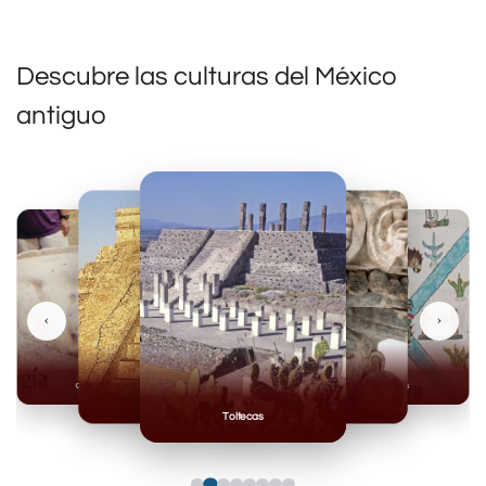
Descubre las culturas del México
antiguo
‹
›
Olmecas
Mexicas
Mayas
Mixteca
Toltecas