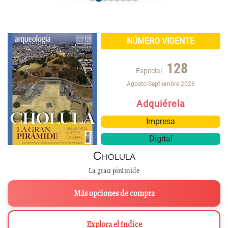
NÚMERO VIGENTE
128
Especial
Agosto-Septiembre 2026
Adquiérela
Impresa
Digital
Cholula
La gran pirámide
Más opciones de compra
Explora el índice