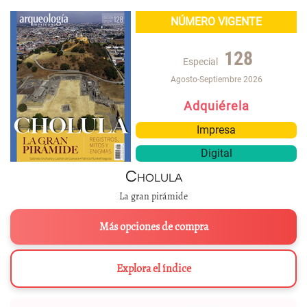
NÚMERO VIGENTE
128
Especial
Agosto-Septiembre 2026
Adquiérela
Impresa
Digital
Cholula
La gran pirámide
Más opciones de compra
Explora el índice