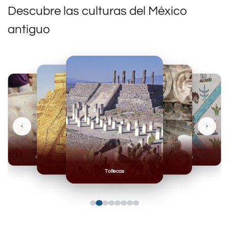
Descubre las culturas del México
antiguo
‹
›
Olmecas
Mexicas
Mayas
Mixteca
Toltecas