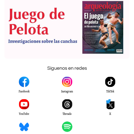
Síguenos en redes
Facebook
Instagram
TikTok
YouTube
Threads
X