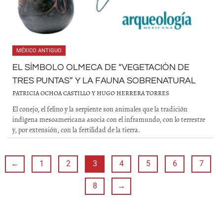
MÉXICO ANTIGUO
EL SÍMBOLO OLMECA DE “VEGETACIÓN DE
TRES PUNTAS” Y LA FAUNA SOBRENATURAL
PATRICIA OCHOA CASTILLO Y HUGO HERRERA TORRES
El conejo, el felino y la serpiente son animales que la tradición
indígena mesoamericana asocia con el inframundo, con lo terrestre
y, por extensión, con la fertilidad de la tierra.
←
1
2
3
4
5
6
7
8
→