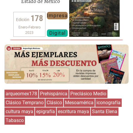
Estado de México
Impresa
178
Edición
Enero-Febrero
Digital
2023
arqueomex178
Prehispánica
Preclásico Medio
Clásico Temprano
Clásico
Mesoamérica
iconografía
cultura maya
epigrafía
escritura maya
Santa Elena
Tabasco