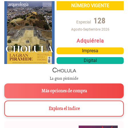
NÚMERO VIGENTE
128
Especial
Agosto-Septiembre 2026
Adquiérela
Impresa
Digital
Cholula
La gran pirámide
Más opciones de compra
Explora el índice