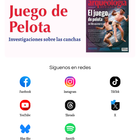
Síguenos en redes
Facebook
Instagram
TikTok
YouTube
Threads
X
Blue Sky
Spotify