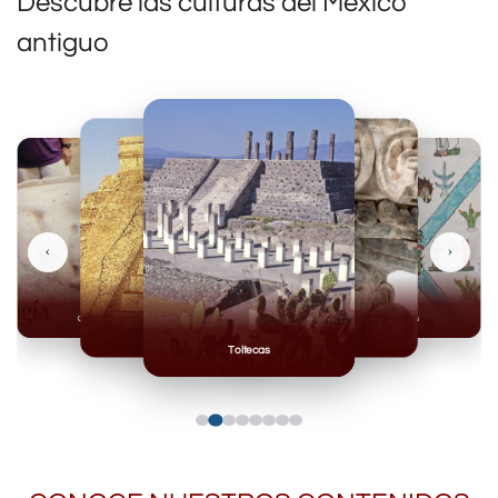
Descubre las culturas del México
antiguo
‹
›
Olmecas
Mexicas
Mayas
Mixteca
Toltecas