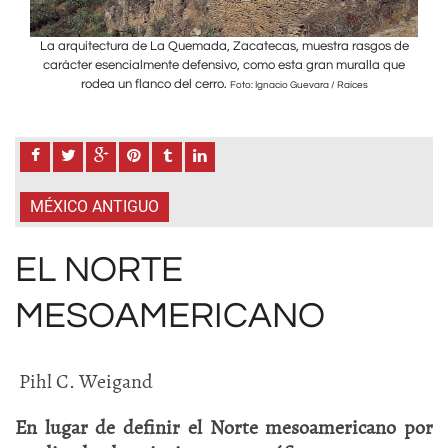
s de
La arquitectura de La Quemada, Zacatecas, muestra rasgos de
La 
que
carácter esencialmente defensivo, como esta gran muralla que
ca
rodea un flanco del cerro.
Foto: Ignacio Guevara / Raíces
MÉXICO ANTIGUO
EL NORTE
MESOAMERICANO
Pihl C. Weigand
En lugar de definir el Norte mesoamericano por