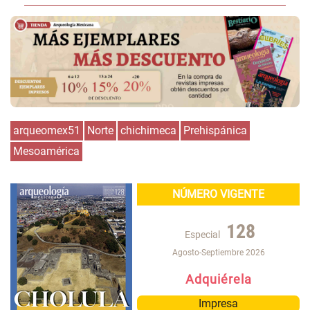
arqueomex51
Norte
chichimeca
Prehispánica
Mesoamérica
NÚMERO VIGENTE
128
Especial
Agosto-Septiembre 2026
Adquiérela
Impresa