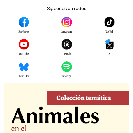
Síguenos en redes
Facebook
Instagram
TikTok
YouTube
Threads
X
Blue Sky
Spotify