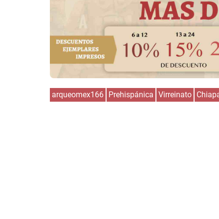
arqueomex166
Prehispánica
Virreinato
Chiap