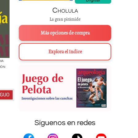
Cholula
La gran pirámide
Más opciones de compra
Explora el índice
Izquierda
: Tapir centroamericano, danta, macho de monte, anteburro o
DIA
Derecha
: Forma en que representaron al tapir los cronistas 
IÓN:
COMMONS.
RAÍCE
IGUO
Síguenos en redes