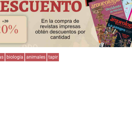
as
biología
animales
tapir