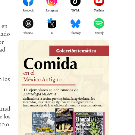
Facebook
Instagram
TikTok
YouTube
a en
amado
Threads
X
Blue Sky
Spotify
or
dad
n los
nimal
e los
00 o