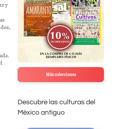
uz y
as
idos,
ada.
l
Más colecciones
Descubre las culturas del
México antiguo