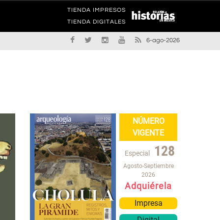
TIENDA IMPRESOS
TIENDA DIGITALES
6-ago-2026
NÚMERO
VIGENTE
128
Especial
Agosto-Septiembre
2026
Adquiérela
Impresa
Digital