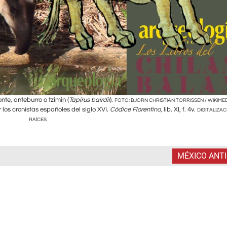
te, anteburro o tzimin (
Tapirus bairdii
).
FOTO: BJORN CHRISTIAN TORRISSEN / WIKIME
 los cronistas españoles del siglo XVI.
Códice Florentino
, lib. XI, f. 4v.
DIGITALIZAC
RAÍCES
MÉXICO ANT