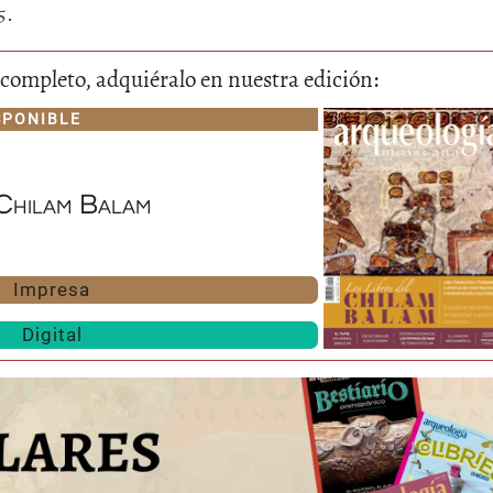
5.
lo completo, adquiéralo en nuestra edición:
SPONIBLE
 Chilam Balam
Huasteca
Olmecas
Impresa
Digital