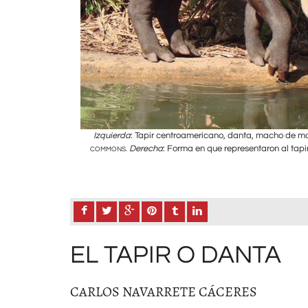
Izquierda
: Tapir centroamericano, danta, macho de mon
RRISSEN / WIKIMEDIA
 f. 4v.
Derecha
: Forma en que representaron al tapir
DIGITALIZACIÓN:
COMMONS.
EL TAPIR O DANTA
CARLOS NAVARRETE CÁCERES