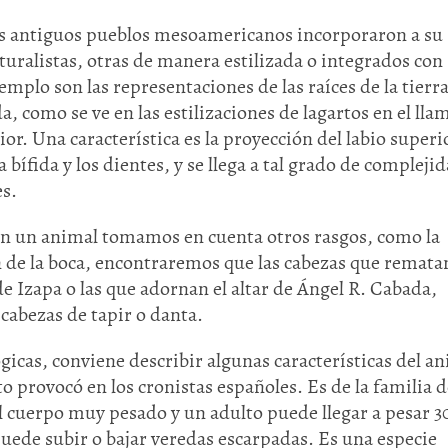
los antiguos pueblos mesoamericanos incorporaron a su
aturalistas, otras de manera estilizada o integrados con
mplo son las representaciones de las raíces de la tierr
ida, como se ve en las estilizaciones de lagartos en el ll
ior. Una característica es la proyección del labio superi
 bífida y los dientes, y se llega a tal grado de compleji
es.
con un animal tomamos en cuenta otros rasgos, como la
ón de la boca, encontraremos que las cabezas que remata
de Izapa o las que adornan el altar de Ángel R. Cabada,
cabezas de tapir o danta.
gicas, conviene describir algunas características del a
o provocó en los cronistas españoles. Es de la familia d
el cuerpo muy pesado y un adulto puede llegar a pesar 3
 puede subir o bajar veredas escarpadas. Es una especie