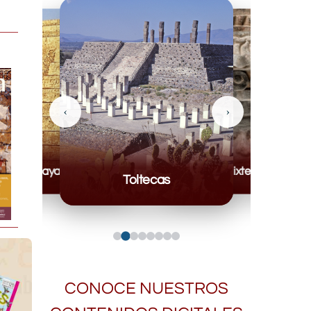
‹
›
Mayas
Mixteca
Toltecas
CONOCE NUESTROS