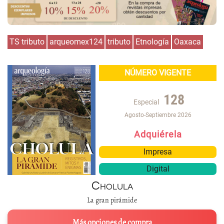
TS tributo
arqueomex124
tributo
Etnología
Oaxaca
NÚMERO VIGENTE
128
Especial
Agosto-Septiembre 2026
Adquiérela
Impresa
Digital
Cholula
La gran pirámide
Más opciones de compra