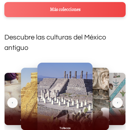
Más colecciones
Descubre las culturas del México
antiguo
‹
›
Olmecas
Mexicas
Mayas
Mixteca
Toltecas