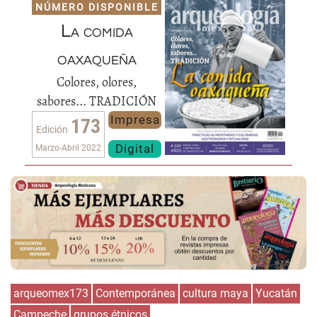
NÚMERO DISPONIBLE
La comida
oaxaqueña
Colores, olores,
sabores... TRADICIÓN
Impresa
173
Edición
Digital
Marzo-Abril 2022
arqueomex173
Contemporánea
cultura maya
Yucatán
Campeche
grupos étnicos