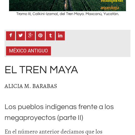
n.
Tramo III, Calkiní-Izamal, del Tren Maya. Maxcanú, Yucatán.
T
MÉXICO ANTIGUO
EL TREN MAYA
ALICIA M. BARABAS
Los pueblos indígenas frente a los
megaproyectos (parte II)
En el número anterior decíamos que los