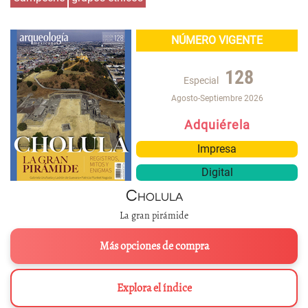
NÚMERO VIGENTE
128
Especial
Agosto-Septiembre 2026
Adquiérela
Impresa
Digital
Cholula
La gran pirámide
Más opciones de compra
Explora el índice