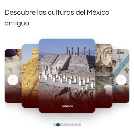
Descubre las culturas del México
antiguo
‹
›
Olmecas
Mexicas
Mayas
Mixteca
Toltecas