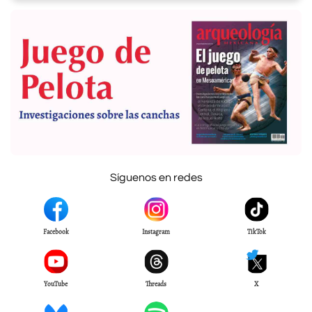
Síguenos en redes
Facebook
Instagram
TikTok
YouTube
Threads
X