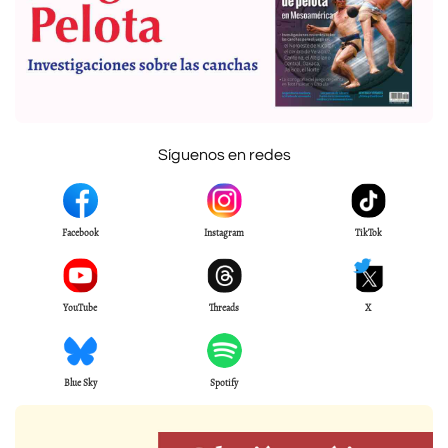
Síguenos en redes
Facebook
Instagram
TikTok
YouTube
Threads
X
Blue Sky
Spotify