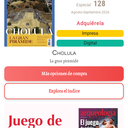
128
Especial
Agosto-Septiembre 2026
Adquiérela
Impresa
Digital
Cholula
La gran pirámide
Más opciones de compra
Explora el índice