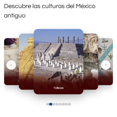
Descubre las culturas del México
antiguo
‹
›
Olmecas
Mexicas
Mayas
Mixteca
Toltecas