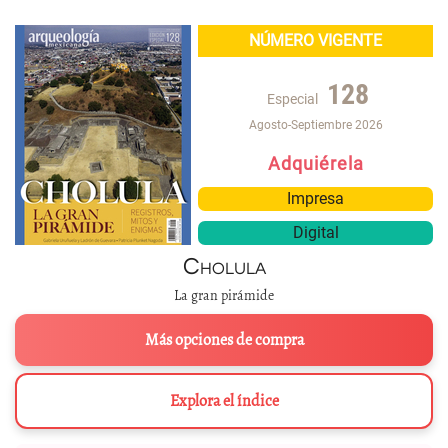
NÚMERO VIGENTE
128
Especial
Agosto-Septiembre 2026
Adquiérela
Impresa
Digital
Cholula
La gran pirámide
Más opciones de compra
Explora el índice