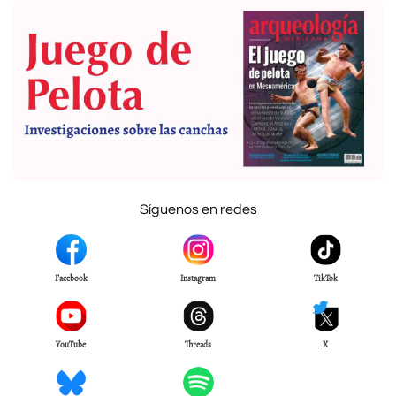
Síguenos en redes
Facebook
Instagram
TikTok
YouTube
Threads
X