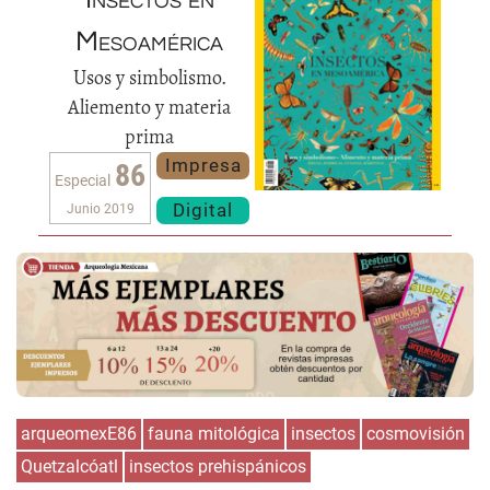
Mesoamérica
Usos y simbolismo.
Aliemento y materia
prima
Impresa
86
Especial
Digital
Junio 2019
arqueomexE86
fauna mitológica
insectos
cosmovisión
Quetzalcóatl
insectos prehispánicos