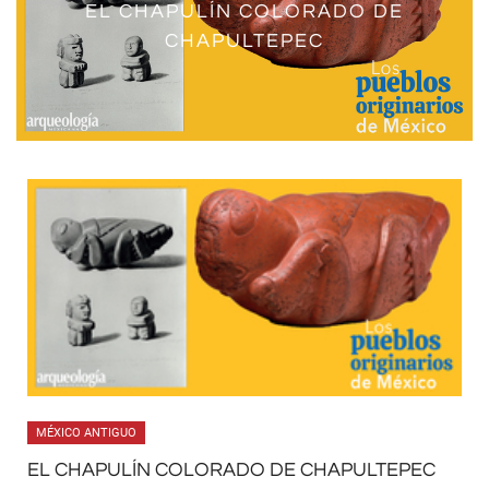
EL CHAPULÍN COLORADO DE
LOS INSECTOS COMESTIBLES
CHAPULINES
CIEMPIÉS
ARAÑAS
ABEJAS
CHAPULTEPEC
MÉXICO ANTIGUO
EL CHAPULÍN COLORADO DE CHAPULTEPEC