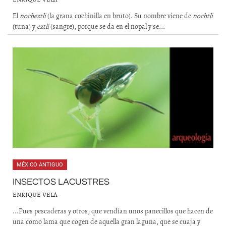
El
nocheztli
(la grana cochinilla en bruto). Su nombre viene de
nochtli
(tuna) y
eztli
(sangre), porque se da en el nopal y se...
MÉXICO ANTIGUO
INSECTOS LACUSTRES
ENRIQUE VELA
...Pues pescaderas y otros, que vendían unos panecillos que hacen de
una como lama que cogen de aquella gran laguna, que se cuaja y