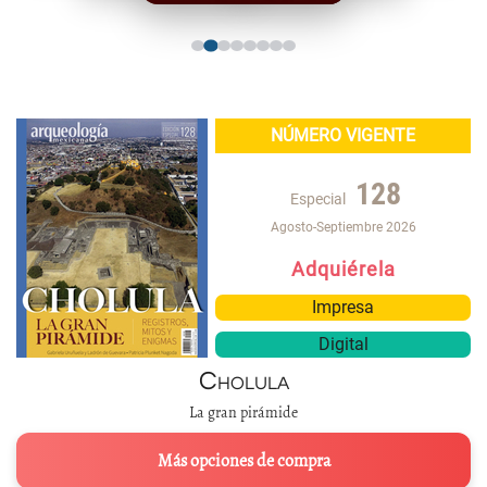
NÚMERO VIGENTE
128
Especial
Agosto-Septiembre 2026
Adquiérela
Impresa
Digital
Cholula
La gran pirámide
Más opciones de compra