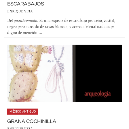
ESCARABAJOS
ENRIQUE VELA
Del
quauhtemolin
. Es una especie de escarabajo pequeño, volátil,
negro pero surcado de rayas blancas, y acerca del cual nada supe
digno de mención....
MÉXICO ANTIGUO
GRANA COCHINILLA
ENRIQUE VELA