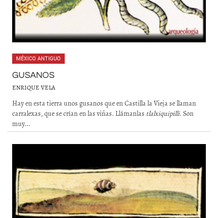
MÉXICO ANTIGUO
GUSANOS
ENRIQUE VELA
Hay en esta tierra unos gusanos que en Castilla la Vieja se llaman
carralexas, que se crían en las viñas. Llámanlas
tlalxiquipilli
. Son
muy...