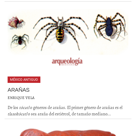
MÉXICO ANTIGUO
ARAÑAS
ENRIQUE VELA
De los
tócatl
o géneros de arañas. El primer género de arañas es el
tlazoltócatl
o sea araña del estiércol, de tamaño mediano...