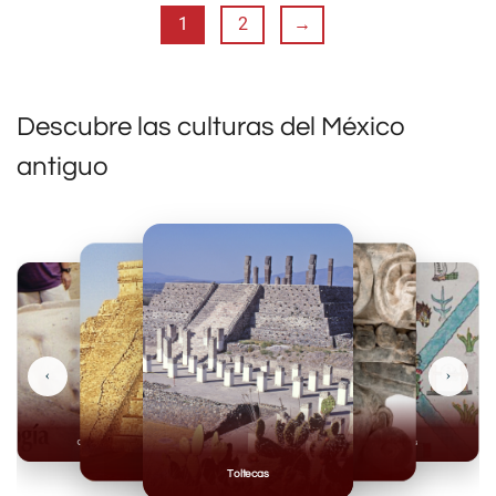
1
2
→
Descubre las culturas del México
antiguo
‹
›
Olmecas
Mexicas
Mayas
Mixteca
Toltecas