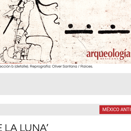
Sección b (detalle). Reprografía: Oliver Santana / Raíces.
MÉXICO ANT
E LA LUNA’