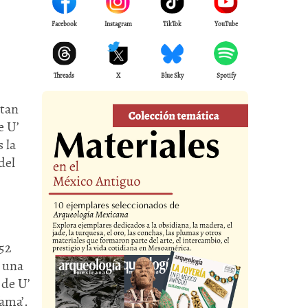
Facebook
Instagram
TikTok
YouTube
Threads
X
Blue Sky
Spotify
 tan
e U’
s la
del
 52
a una
 de U’
fama’.