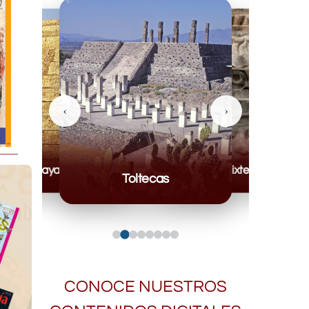
‹
›
Mayas
Mixteca
Toltecas
CONOCE NUESTROS