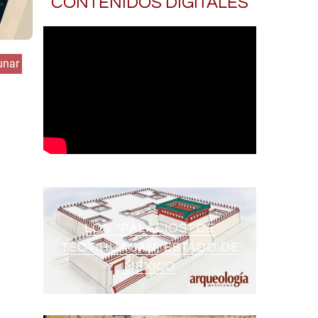
CONTENIDOS DIGITALES
unar
LOS “PALACIOS” DE
TEOTIHUACAN, ESTADO DE
MÉXICO