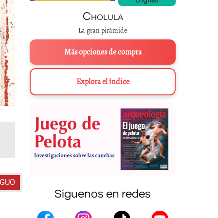
Cholula
La gran pirámide
Más opciones de compra
Explora el índice
Códice de Dresde
, Pág. 17. Reprog
IGUO
Síguenos en redes