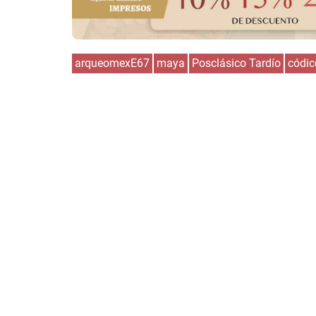
arqueomexE67
maya
Posclásico Tardío
códic