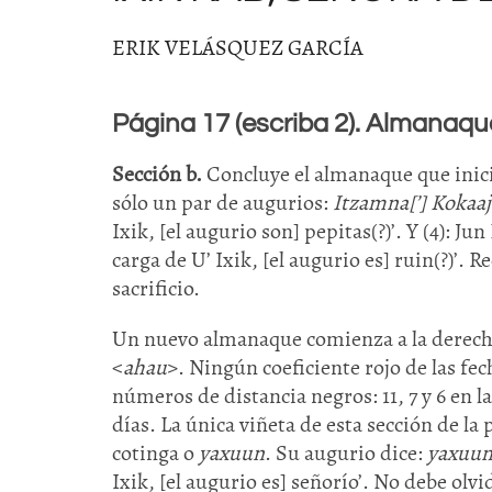
ERIK VELÁSQUEZ GARCÍA
Página 17 (escriba 2). Almanaque
Sección b.
Concluye el almanaque que inició
sólo un par de augurios:
Itzamna[’] Kokaaj 
Ixik, [el augurio son] pepitas(?)’. Y (4): Ju
carga de U’ Ixik, [el augurio es] ruin(?)’. 
sacrificio.
Un nuevo almanaque comienza a la derecha
<
ahau
>. Ningún coeficiente rojo de las fe
números de distancia negros: 11, 7 y 6 en la
días. La única viñeta de esta sección de la
cotinga o
yaxuun
. Su augurio dice:
yaxuun
Ixik, [el augurio es] señorío’. No debe olv