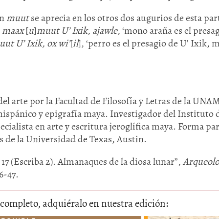
on
muut
se aprecia en los otros dos augurios de esta par
:
maax
[
u
]
muut U’ Ixik, ajawle
, ‘mono araña es el presa
ut U’ Ixik, ox wi’
[
il
], ‘perro es el presagio de U’ Ixik,
el arte por la Facultad de Filosofía y Letras de la UNA
ispánico y epigrafía maya. Investigador del Instituto 
cialista en arte y escritura jeroglífica maya. Forma par
 de la Universidad de Texas, Austin.
17 (Escriba 2). Almanaques de la diosa lunar”,
Arqueolo
6-47.
lo completo, adquiéralo en nuestra edición: