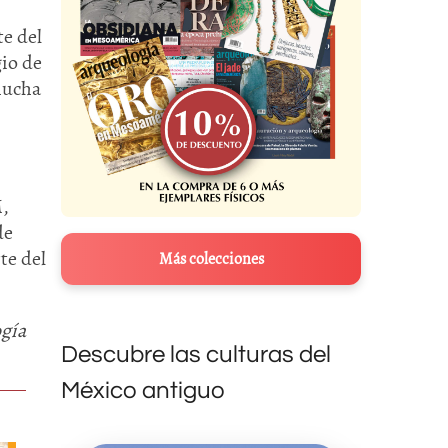
te del
gio de
 mucha
M,
de
te del
Más colecciones
gía
Descubre las culturas del
México antiguo