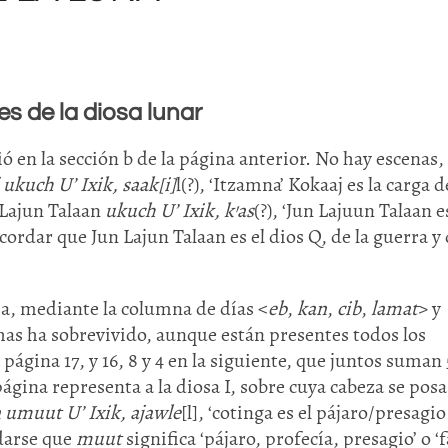
s de la diosa lunar
 en la sección b de la página anterior. No hay escenas,
ukuch U’ Ixik, saak[i]
l(?), ‘Itzamna’ Kokaaj es la carga d
n Lajun Talaan
ukuch U’ Ixik, k’as
(?), ‘Jun Lajuun Talaan e
Recordar que Jun Lajun Talaan es el dios Q, de la guerra y 
, mediante la columna de días <
eb
,
kan
,
cib
,
lamat
> y
chas ha sobrevivido, aunque están presentes todos los
 página 17, y 16, 8 y 4 en la siguiente, que juntos suman
 página representa a la diosa I, sobre cuya cabeza se pos
 umuut U’ Ixik, ajawle
[l], ‘cotinga es el pájaro/presagio
idarse que
muut
significa ‘pájaro, profecía, presagio’ o ‘