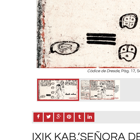
Códice de Dresde
, Pág. 17, 
IXIK KAB,‘SEÑORA D