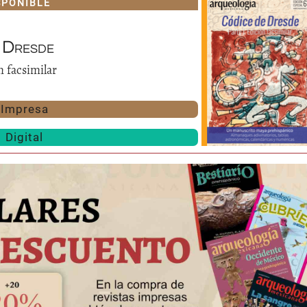
SPONIBLE
 Dresde
n facsimilar
Impresa
Digital
Huasteca
Olmecas