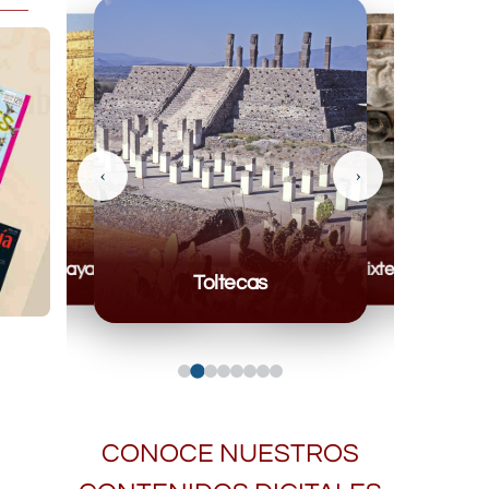
‹
›
Mayas
Mixteca
Toltecas
CONOCE NUESTROS