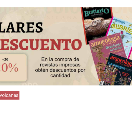
Huasteca
Olmecas
volcanes