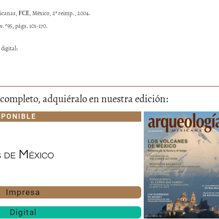
xicanas,
, México, 2ª reimp., 2004.
FCE
n.º
95, págs. 101-170.
digital:
lo completo, adquiéralo en nuestra edición:
SPONIBLE
 de México
Impresa
Digital