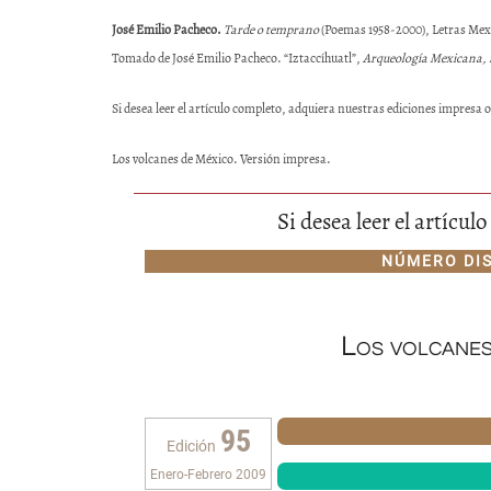
José Emilio Pacheco.
Tarde o temprano
(Poemas 1958-2000), Letras Me
Tomado de José Emilio Pacheco.
“Iztaccíhuatl”,
Arqueología Mexicana, 
Si desea leer el artículo completo, adquiera nuestras ediciones impresa o 
Los volcanes de México. Versión impresa.
Si desea leer el artícu
NÚMERO DI
Los volcanes
95
Edición
Enero-Febrero 2009