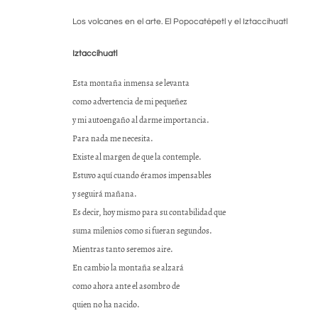
Los volcanes en el arte. El Popocatépetl y el Iztaccíhuatl
Iztaccíhuatl
Esta montaña inmensa se levanta
como advertencia de mi pequeñez
y mi autoengaño al darme importancia.
Para nada me necesita.
Existe al margen de que la contemple.
Estuvo aquí cuando éramos impensables
y seguirá mañana.
Es decir, hoy mismo para su contabilidad que
suma milenios como si fueran segundos.
Mientras tanto seremos aire.
En cambio la montaña se alzará
como ahora ante el asombro de
quien no ha nacido.