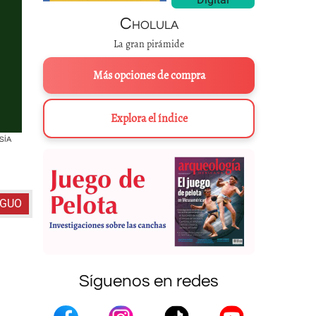
Cholula
La gran pirámide
Más opciones de compra
Explora el índice
ESÍA
La leyenda de los volcanes. Fotografía y arte digital: Antonio Yussif, modelo: Bár
REVISTA
P
IGUO
Síguenos en redes