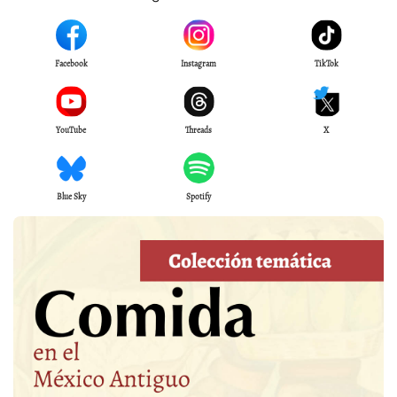
Facebook
Instagram
TikTok
YouTube
Threads
X
Blue Sky
Spotify