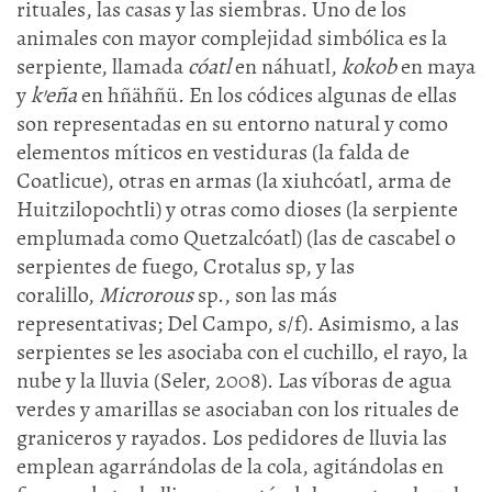
rituales, las casas y las siembras. Uno de los
animales con mayor complejidad simbólica es la
serpiente, llamada
cóatl
en náhuatl,
kokob
en maya
y
k’eña
en hñähñü. En los códices algunas de ellas
son representadas en su entorno natural y como
elementos míticos en vestiduras (la falda de
Coatlicue), otras en armas (la xiuhcóatl, arma de
Huitzilopochtli) y otras como dioses (la serpiente
emplumada como Quetzalcóatl) (las de cascabel o
serpientes de fuego, Crotalus sp, y las
coralillo,
Microrous
sp., son las más
representativas; Del Campo, s/f). Asimismo, a las
serpientes se les asociaba con el cuchillo, el rayo, la
nube y la lluvia (Seler, 2008). Las víboras de agua
verdes y amarillas se asociaban con los rituales de
graniceros y rayados. Los pedidores de lluvia las
emplean agarrándolas de la cola, agitándolas en