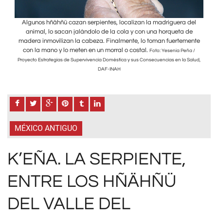
del
Algunos hñähñü cazan serpientes, localizan la madriguera del
Al
de
animal, lo sacan jalándolo de la cola y con una horqueta de
a
ente
madera inmovilizan la cabeza. Finalmente, lo toman fuertemente
mad
con la mano y lo meten en un morral o costal.
co
a /
Foto: Yesenia Peña /
Salud,
Proyecto Estrategias de Supervivencia Doméstica y sus Consecuencias en la Salud,
Proye
DAF-INAH
MÉXICO ANTIGUO
K’EÑA. LA SERPIENTE,
ENTRE LOS HÑÄHÑÜ
DEL VALLE DEL