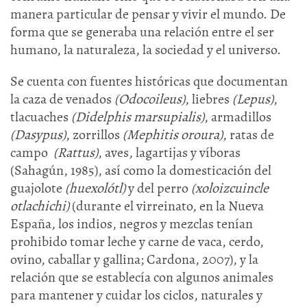
manera particular de pensar y vivir el mundo. De
forma que se generaba una relación entre el ser
humano, la naturaleza, la sociedad y el universo.
Se cuenta con fuentes históricas que documentan
la caza de venados
(Odocoileus)
, liebres
(Lepus)
,
tlacuaches
(Didelphis marsupialis)
, armadillos
(Dasypus)
, zorrillos
(Mephitis oroura)
, ratas de
campo
(Rattus)
, aves, lagartijas y víboras
(Sahagún, 1985), así como la domesticación del
guajolote
(huexolótl)
y del perro
(xoloizcuincle
otlachichi)
(durante el virreinato, en la Nueva
España, los indios, negros y mezclas tenían
prohibido tomar leche y carne de vaca, cerdo,
ovino, caballar y gallina; Cardona, 2007), y la
relación que se establecía con algunos animales
para mantener y cuidar los ciclos, naturales y