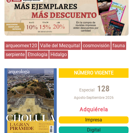
arqueomex120
Valle del Mezquital
cosmovisión
fauna
serpiente
Etnología
Hidalgo
NÚMERO VIGENTE
128
Especial
Agosto-Septiembre 2026
Adquiérela
Impresa
Digital