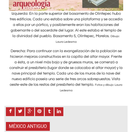
hubo
Izquierda: En la parte superior del basamento de Olintepec hubo
Izq
cedía
tres edificios. Cada uno estaba sobre una plataforma y se accedía
tres
del
a ellos por un pórtico, y posiblemente eran las habitaciones del
a 
lo de
gobernante o del sacerdote del lugar. Al este estaba el templo de
gobe
la divinidad del pueblo. Basamento 5, Olintepec, Morelos.
la 
bujo:
Dibujo:
Laura Ledesma
ón se
Derecha: Para continuar con la evangelización de la población se
Dere
rente
hicieron mejoras constructivas en la capilla del altar mayor. Frente
hici
 a
a ésta, a un nivel más bajo y de gruesos muros, se comenzó a
a
) y la
construir el presbiterio (lugar donde se colocaba el altar mayor) y la
const
 del
nave principal del templo. Cada uno de los muros de la nave del
nav
ista
nuevo edificio poseía una serie de tres arcos sobrepuestos. Vista
nue
oeste-este de los restos del presbiterio del templo.
oest
: Laura
Fotos y dibujo: Laura
Ledesma
MÉXICO ANTIGUO