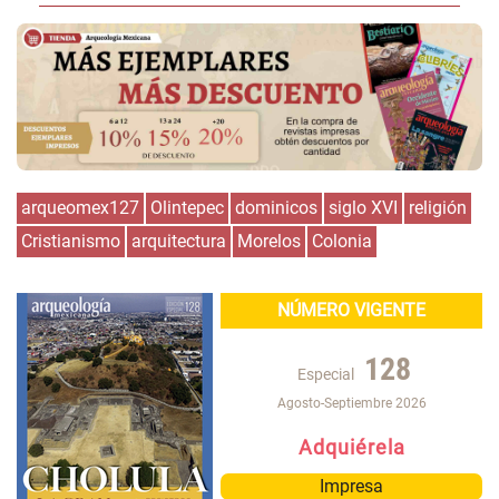
arqueomex127
Olintepec
dominicos
siglo XVI
religión
Cristianismo
arquitectura
Morelos
Colonia
NÚMERO VIGENTE
128
Especial
Agosto-Septiembre 2026
Adquiérela
Impresa