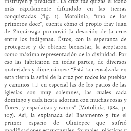
instruyen y predican”. La cruz fue quizás el icono
más rápidamente difundido en las tierras
conquistadas (fig. 1). Motolinía, “uno de los
primeros doce”, cuenta cómo el propio fray Juan
de Zumárraga promovió la devoción de la cruz
entre los indígenas. Éstos, con la esperanza de
protegerse y de obtener bienestar, la aceptaron
como máxima representación de la divinidad. Por
eso las fabricaron en todas partes, de diversos
materiales y dimensiones: “Está tan ensalzada en
esta tierra la señal de la cruz por todos los pueblos
y caminos […] en especial las de los patios de las
iglesias son muy solemnes, las cuales cada
domingo y cada fiesta adornan con muchas rosas y
flores, y espadañas y ramos” (Motolinía, 1984, p.
107). Así, la explanada del Basamento 5 fue el
primer espacio de Olintepec que sufrió
modificaciones estructurales, formales, plásticas y