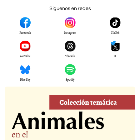
Síguenos en redes
Facebook
Instagram
TikTok
YouTube
Threads
X
Blue Sky
Spotify