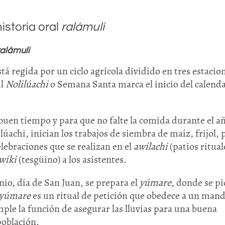
istoria oral
ralámuli
ralámuli
tá regida por un ciclo agrícola dividido en tres estacio
El
Nolilúachi
o Semana Santa marca el inicio del calend
buen tiempo y para que no falte la comida durante el a
úachi, inician los trabajos de siembra de maíz, frijol, 
elebraciones que se realizan en el
awílachi
(patios ritual
wíki
(tesgüino) a los asistentes.
nio, día de San Juan, se prepara el
yúmare
, donde se p
yúmare
es un ritual de petición que obedece a un man
mple la función de asegurar las lluvias para una buena
población.