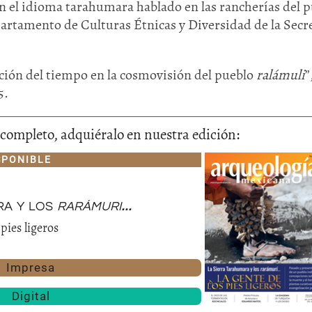
n el idioma tarahumara hablado en las rancherías del 
artamento de Culturas Étnicas y Diversidad de la Secr
ión del tiempo en la cosmovisión del pueblo
ralámuli
”
5.
lo completo, adquiéralo en nuestra edición:
Huasteca
SPONIBLE
Olmecas
ra y los
rarámuri...
 pies ligeros
Impresa
Digital