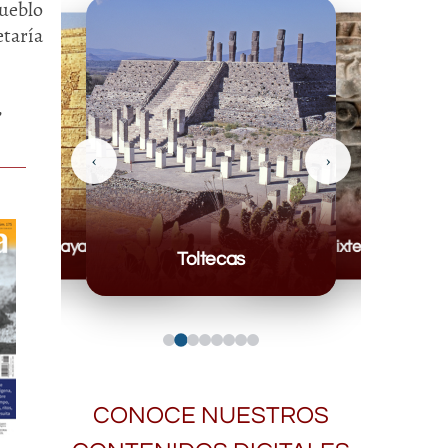
pueblo
etaría
,
‹
›
Mayas
Mixteca
Toltecas
CONOCE NUESTROS