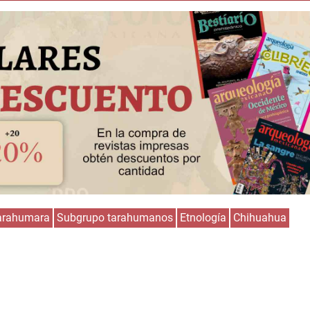
tarahumara
Subgrupo tarahumanos
Etnología
Chihuahua