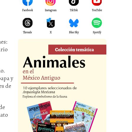
Facebook
Instagram
TikTok
YouTube
Threads
X
Blue Sky
Spotify
nes:
ario
ño.
papa y
es de
ide
dato