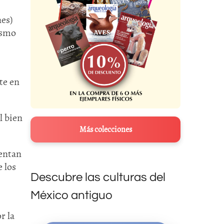
es)
ismo
ste en
l bien
Más colecciones
sentan
e los
Descubre las culturas del
México antiguo
r la