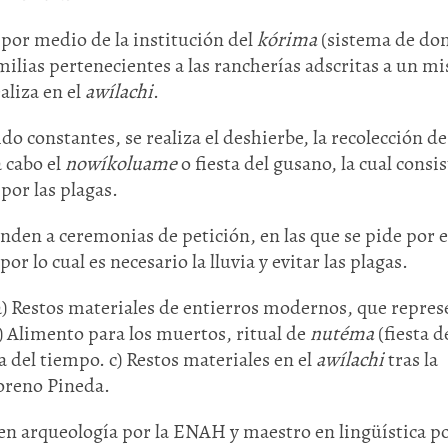
por medio de la institución del
kórima
(sistema de don
amilias pertenecientes a las rancherías adscritas a un m
ealiza en el
awílachi
.
ido constantes, se realiza el deshierbe, la recolección de
a cabo el
nowíkoluame
o fiesta del gusano, la cual consi
por las plagas.
onden a ceremonias de petición, en las que se pide por e
or lo cual es necesario la lluvia y evitar las plagas.
a) Restos materiales de entierros modernos, que repre
) Alimento para los muertos, ritual de
nutéma
(fiesta d
a del tiempo. c) Restos materiales en el
awílachi
tras la
oreno Pineda.
n arqueología por la ENAH y maestro en lingüística po