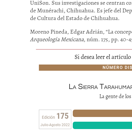
UniSon. Sus investigaciones se centran co
de Munérachi, Chihuahua. Es jefe del Dep
de Cultura del Estado de Chihuahua.
Moreno Pineda, Edgar Adrián, “La concepc
Arqueología Mexicana
, núm. 175, pp. 40-4
Si desea leer el artícu
NÚMERO DI
La Sierra Tarahuma
La gente de los
175
Edición
Julio-Agosto 2022