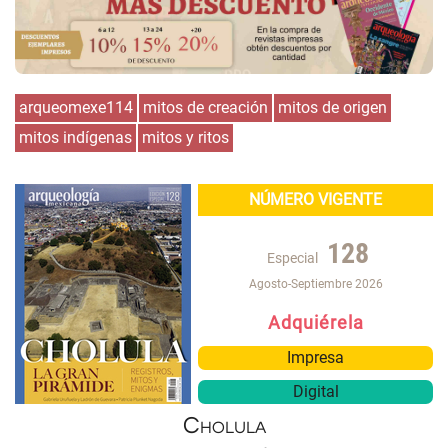
arqueomexe114
mitos de creación
mitos de origen
mitos indígenas
mitos y ritos
NÚMERO VIGENTE
128
Especial
Agosto-Septiembre 2026
Adquiérela
Impresa
Digital
Cholula