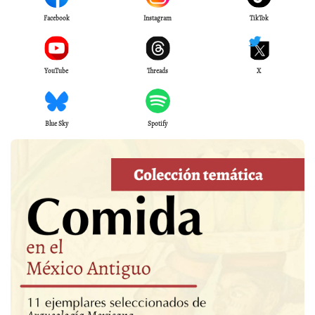
Facebook
Instagram
TikTok
YouTube
Threads
X
Blue Sky
Spotify