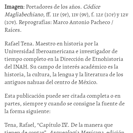
Imagen
: Portadores de los años.
Códice
Magliabechiano
, ff. 11r (9r), 11v (9v), f. 12r (10r) y 12v
(10v). Reprografías: Marco Antonio Pacheco /
Raíces.
Rafael Tena. Maestro en historia por la
Universidad Iberoamericana e investigador de
tiempo completo en la Dirección de Etnohistoria
del INAH. Su campo de interés académico es la
historia, la cultura, la lengua y la literatura de los
antiguos nahuas del centro de México.
Esta publicación puede ser citada completa o en
partes, siempre y cuando se consigne la fuente de
la forma siguiente:
Tena, Rafael, “Capítulo IV. De la manera que
tienen de contar”,
Arqueología
Mexicana
, edición