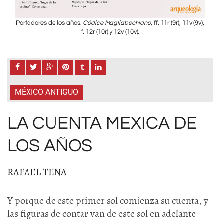
v (9v),
Portadores de los años.
Códice Magliabechiano
, ff. 11r (9r), 11v (9v),
Port
f. 12r (10r) y 12v (10v).
MÉXICO ANTIGUO
LA CUENTA MEXICA DE
LOS AÑOS
RAFAEL TENA
Y porque de este primer sol comienza su cuenta, y
las figuras de contar van de este sol en adelante