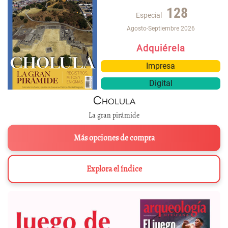
128
Especial
Agosto-Septiembre 2026
Adquiérela
Impresa
Digital
Cholula
La gran pirámide
Más opciones de compra
Explora el índice