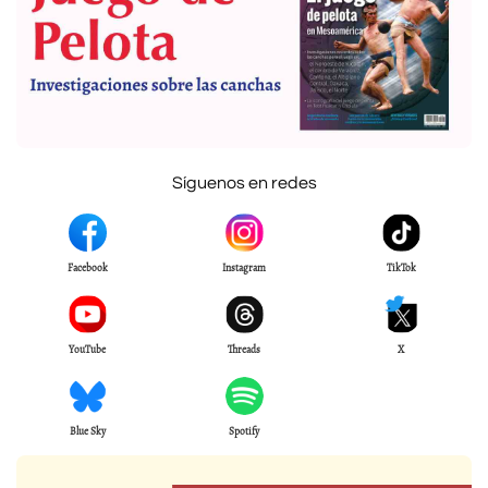
Síguenos en redes
Facebook
Instagram
TikTok
YouTube
Threads
X
Blue Sky
Spotify