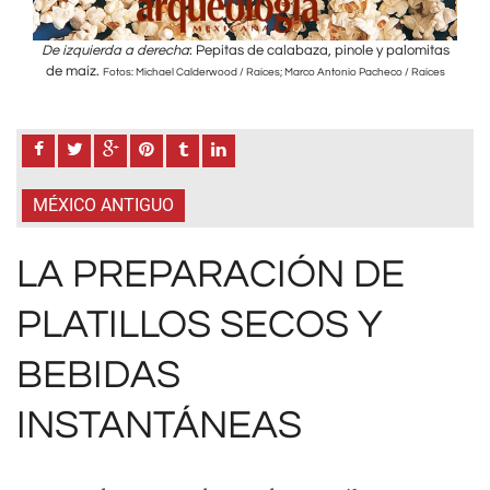
itas
De izquierda a derecha
: Pepitas de calabaza, pinole y palomitas
De 
de maíz.
de
íces
Fotos: Michael Calderwood / Raíces; Marco Antonio Pacheco / Raíces
MÉXICO ANTIGUO
LA PREPARACIÓN DE
PLATILLOS SECOS Y
BEBIDAS
INSTANTÁNEAS