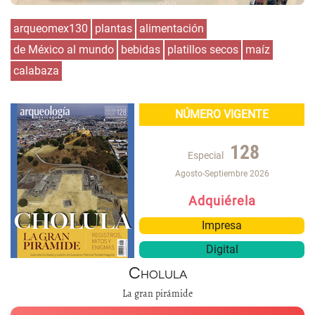
arqueomex130
plantas
alimentación
de México al mundo
bebidas
platillos secos
maíz
calabaza
NÚMERO VIGENTE
128
Especial
Agosto-Septiembre 2026
Adquiérela
Impresa
Digital
Cholula
La gran pirámide