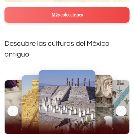
Más colecciones
Descubre las culturas del México
antiguo
‹
›
Olmecas
Mexicas
Mayas
Mixteca