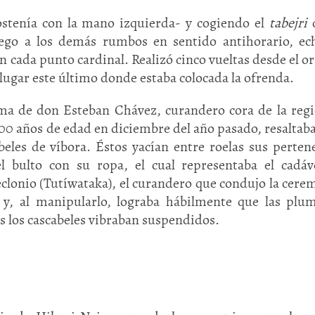
stenía con la mano izquierda- y cogiendo el
tabejri
c
uego a los demás rumbos en sentido antihorario, e
n cada punto cardinal. Realizó cinco vueltas desde el or
o, lugar este último donde estaba colocada la ofrenda.
lma de don Esteban Chávez, curandero cora de la reg
i 100 años de edad en diciembre del año pasado, resaltab
eles de víbora. Éstos yacían entre roelas sus perten
Huasteca
l bulto con su ropa, el cual representaba el cadáv
Olmecas
clonio (Tutíwataka), el curandero que condujo la cere
 y, al manipularlo, lograba hábilmente que las plu
s los cascabeles vibraban suspendidos.