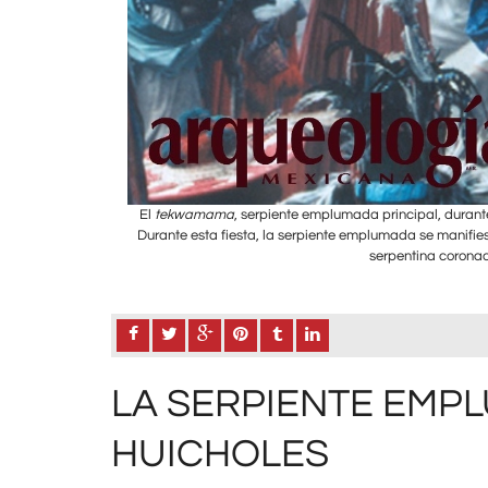
Latas (Keuruwit+a).
El
tekwamama
, serpiente emplumada principal, durante 
 éstos y en la vara
Durante esta fiesta, la serpiente emplumada se manifiest
serpentina corona
LA SERPIENTE EMP
HUICHOLES