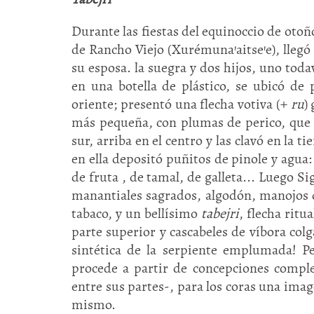
Durante las fiestas del equinoccio de otoñ
de Rancho Viejo (Xurémuna'aitse'e), llegó 
su esposa. la suegra y dos hijos, uno tod
en una botella de plástico, se ubicó de
oriente; presentó una flecha votiva (+
ru
)
más pequeña, con plumas de perico, que si
sur, arriba en el centro y las clavó en la 
en ella depositó puñitos de pinole y agua
de fruta , de tamal, de galleta... Luego S
manantiales sagrados, algodón, manojos de
tabaco, y un bellísimo
tabejri
, flecha ritu
parte superior y cascabeles de víbora co
sintética de la serpiente emplumada! P
procede a partir de concepciones complej
entre sus partes-, para los coras una imag
mismo.