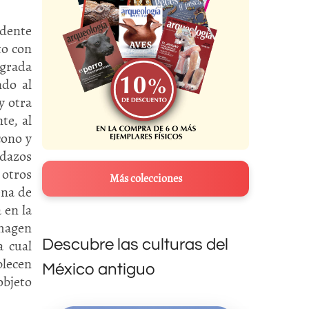
edente
to con
agrada
ndo al
y otra
te, al
cono y
edazos
 otros
Más colecciones
ena de
 en la
imagen
Descubre las culturas del
a cual
blecen
México antiguo
objeto