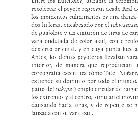
Entre los huicholes, durante la ceremo
recolectar el peyote regresan desde Real d
los momentos culminantes es una danza es
dos hi leras, encabezado por el
tekwamam
de guajolote y un cinturón de tiras de ca
vara ondulada de color azul, con círcul
desierto oriental, y en cuya punta luce
Antes, los demás peyoteros llevaban vara
interior, de manera que reproducían u
coreografía escenifica cómo Tatei Nia'ari
extiende su dominio por todo el mundo. P
patio del
tukipa
(templo circular de raiga
los extremos y al centro, simulan el movi
danzando hacia atrás, y de repente se p
lanzada con su vara azul.