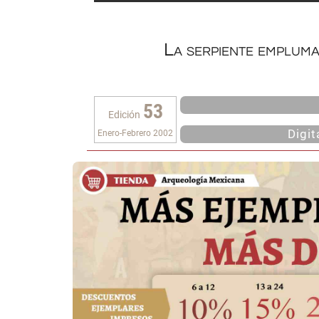
La serpiente emplum
53
Edición
Digi
Enero-Febrero 2002