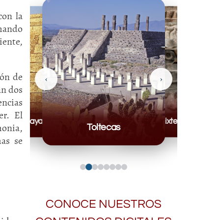
on la
chando
iente,
ión de
‹
›
an dos
encias
er. El
Mayas
Mixteca
monia,
Toltecas
mas se
CONOCE NUESTROS