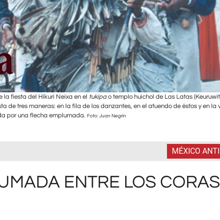
la fiesta del Hikuri Neixa en el
tukipa
o templo huichol de Las Latas (Keuruwit
a de tres maneras: en la fila de los danzantes, en el atuendo de éstos y en la 
da por una flecha emplumada.
Foto: Juan Negrin
MÉXICO ANT
LUMADA ENTRE LOS CORAS