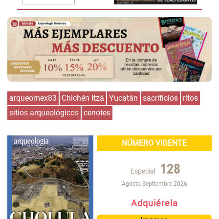
arqueomex83
Chichén Itzá
Yucatán
sacrificios
ritos
sitios arqueológicos
cenotes
NÚMERO VIGENTE
128
Especial
Agosto-Septiembre 2026
Adquiérela