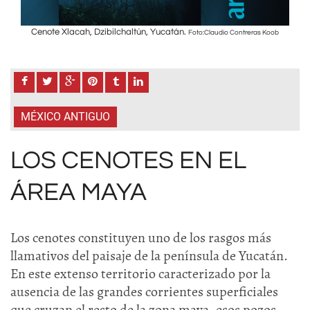
Cenote Xlacah, Dzibilchaltún, Yucatán.
Ce
Koob
Foto:Claudio Contreras Koob
MÉXICO ANTIGUO
LOS CENOTES EN EL
ÁREA MAYA
Los cenotes constituyen uno de los rasgos más
llamativos del paisaje de la península de Yucatán.
En este extenso territorio caracterizado por la
ausencia de las grandes corrientes superficiales
que cruzan el resto de la zona maya, esos pozos