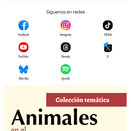
Síguenos en redes
Facebook
Instagram
TikTok
YouTube
Threads
X
Blue Sky
Spotify