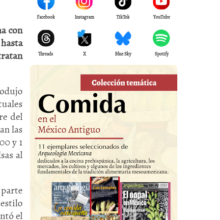
Facebook
Instagram
TikTok
YouTube
na con
 hasta
tratan
Threads
X
Blue Sky
Spotify
rodujo
tuales
re del
an las
00 y 1
sas al
 parte
estilo
ntó el