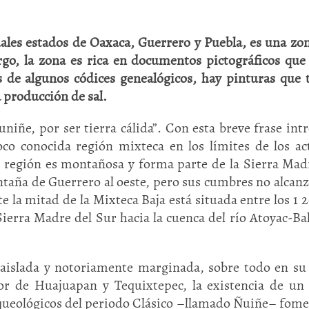
tuales estados de Oaxaca, Guerrero y Puebla, es una zo
rgo, la zona es rica en documentos pictográficos que
de algunos códices genealógicos, hay pinturas que 
la producción de sal.
iñe, por ser tierra cálida”. Con esta breve frase int
oco conocida región mixteca en los límites de los ac
a región es montañosa y forma parte de la Sierra Mad
ontaña de Guerrero al oeste, pero sus cumbres no alcanz
la mitad de la Mixteca Baja está situada entre los 1 2
ierra Madre del Sur hacia la cuenca del río Atoyac-Bal
 aislada y notoriamente marginada, sobre todo en su
dor de Huajuapan y Tequixtepec, la existencia de un 
rqueológicos del periodo Clásico –llamado Ñuiñe– fome