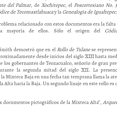
nte del Palmar
, de
Xochitepec
, el
Poscortesiano No. 
dice de Tecomaxtlahuaca
y la
Genealogía de Igualtepec
blema relacionado con estos documentos era la falta
 la mayoría de ellos. Sólo el origen del
Códi
 Smith demostró que en el
Rollo de Tulane
se represen
aproximadamente desde inicios del siglo XIII hasta me
Huasteca
Olmecas
 de los gobernantes de Teozacualco, señorío de gran pre
urante la segunda mitad del siglo XII. La presenc
 la Mixteca Baja en una fecha tan temprana llama la at
a Alta hacia la Baja. Un segundo linaje en este rollo es 
os documentos pictográficos de la Mixteca Alta”,
Arque