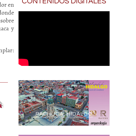
CONTENIDOS DIGITALES
dor en
 donde
 sobre
uaca y
lar:
PACHUCA, HIDALGO