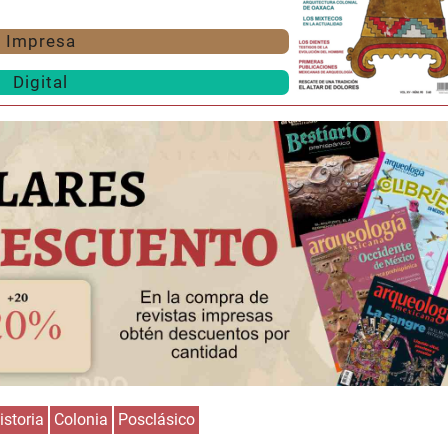
Impresa
Digital
istoria
Colonia
Posclásico