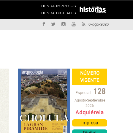
TIENDA IMPRESOS
TIENDA DIGITALES
6-ago-2026
NÚMERO
VIGENTE
128
Especial
Agosto-Septiembre
2026
Adquiérela
Impresa
Digital