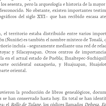
los sesenta, pero la arqueología e historia de la mayor
 desconocido. No obstante, existen importantes testi
ográficos del siglo XVI– que han recibido escasa at
, el territorio estaba distribuido entre varios impor
ión (Ñuniñe) es también el nombre mixteco de Tonalá, 
señorío incluía –seguramente mediante una red de rela
Atoyac y Silacayoapan. Otros centros de importanci
xtla en el actual estado de Puebla; Ihualtepec-Suchiquil
arte occidental oaxaqueña, y Huajuapan, Huajoloti
parte oriental.
ovieron la producción de libros genealógicos, docu
s se han conservado hasta hoy. En total se han identi
ea: el
Rollo de Tulane
, los códices llamados
Dehesa
,
Eg