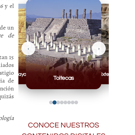
36
y el
.
 de un
ce de
‹
›
tan 15
diados
stigio
Mayas
Mixteca
Toltecas
ia de
ención
quizás
ología
CONOCE NUESTROS