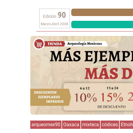
90
Edición
Marzo-Abril 2008
arqueomex90
Oaxaca
mixteca
códices
Etnoh