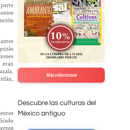
 parte
monios
ención
tantes
quizás
ciones
a eran
azala,
Más colecciones
tlán,
Descubre las culturas del
mentos
México antiguo
ficado
erton