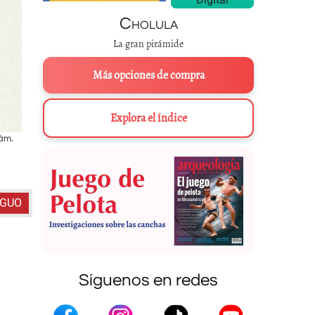
Cholula
La gran pirámide
Más opciones de compra
Explora el índice
lám.
En Acatlán, “Cerro de la Joya”, los habitantes de las mixtecas Alta y 
9.
Reprografía: Boris
IGUO
Síguenos en redes