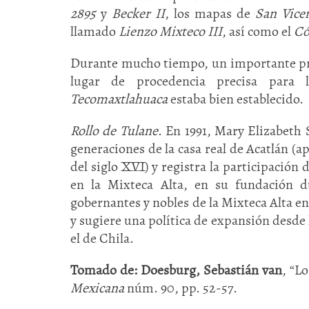
2895
y
Becker II
, los mapas de
San Vice
llamado
Lienzo Mixteco III
, así como el
Có
Durante mucho tiempo, un importante pro
lugar de procedencia precisa para
Tecomaxtlahuaca
estaba bien establecido.
Rollo de Tulane
. En 1991, Mary Elizabeth
generaciones de la casa real de Acatlán (
del siglo XVI) y registra la participación
en la Mixteca Alta, en su fundación d
gobernantes y nobles de la Mixteca Alta en
y sugiere una política de expansión desde l
el de Chila.
Tomado de: Doesburg, Sebastián van
, “L
Mexicana
núm. 90, pp. 52-57.