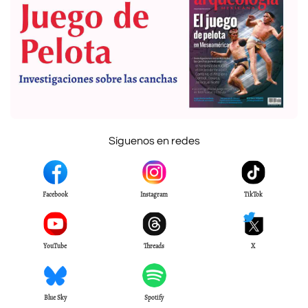
Síguenos en redes
Facebook
Instagram
TikTok
YouTube
Threads
X
Blue Sky
Spotify