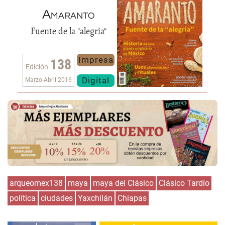
Amaranto
Fuente de la "alegría"
Impresa
138
Edición
Digital
Marzo-Abril 2016
arqueomex138
maya
maya del Clásico
Clásico Tardío
política
ciudades
Yaxchilán
Chiapas