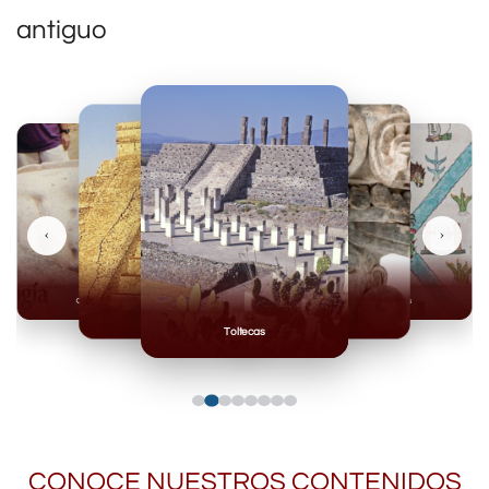
antiguo
‹
›
Olmecas
Mexicas
Mayas
Mixteca
Toltecas
CONOCE NUESTROS CONTENIDOS