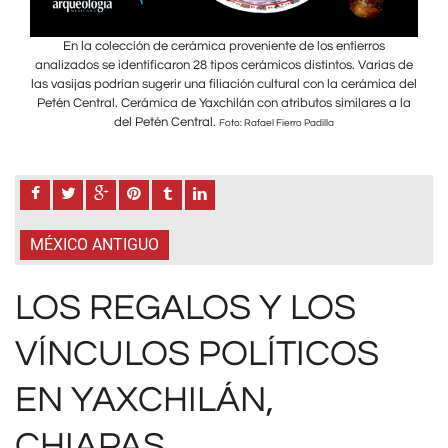
En la colección de cerámica proveniente de los entierros
as de
analizados se identificaron 28 tipos cerámicos distintos. Varias de
anal
ca del
las vasijas podrían sugerir una filiación cultural con la cerámica del
las v
a la
Petén Central. Cerámica de Yaxchilán con atributos similares a la
Pet
del Petén Central.
Foto: Rafael Fierro Padilla
MÉXICO ANTIGUO
LOS REGALOS Y LOS
VÍNCULOS POLÍTICOS
EN YAXCHILÁN,
CHIAPAS