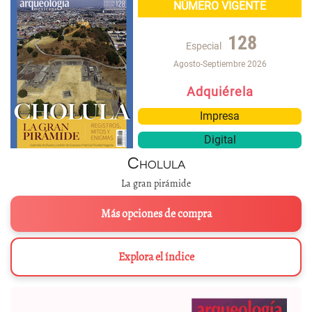
NÚMERO VIGENTE
128
Especial
Agosto-Septiembre 2026
Adquiérela
Impresa
Digital
Cholula
La gran pirámide
Más opciones de compra
Explora el índice