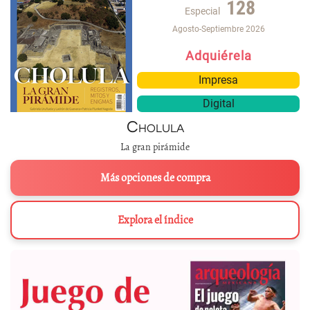
128
Especial
Agosto-Septiembre 2026
Adquiérela
Impresa
Digital
Cholula
La gran pirámide
Más opciones de compra
Explora el índice