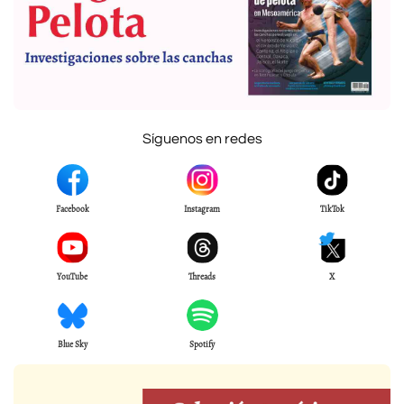
Síguenos en redes
Facebook
Instagram
TikTok
YouTube
Threads
X
Blue Sky
Spotify