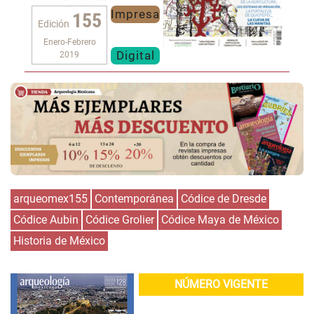
Impresa
155
Edición
Enero-Febrero
Digital
2019
arqueomex155
Contemporánea
Códice de Dresde
Códice Aubin
Códice Grolier
Códice Maya de México
Historia de México
NÚMERO VIGENTE