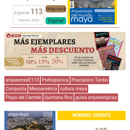
Impresa
113
Especial
Digital
Febrero 2024
arqueomexE113
Prehispánica
Posclásico Tardío
Conquista
Mesoamérica
cultura maya
Playa del Carmen
Quintana Roo
guías arqueológicas
NÚMERO VIGENTE