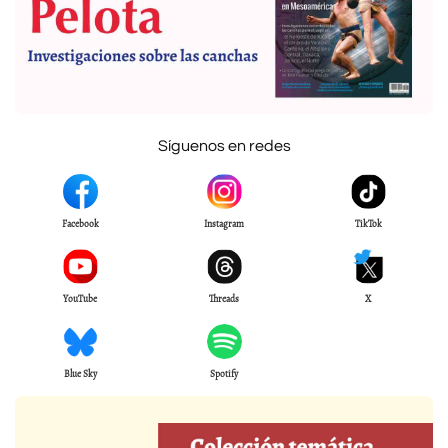
Síguenos en redes
Facebook
Instagram
TikTok
YouTube
Threads
X
Blue Sky
Spotify