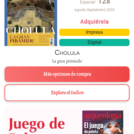
128
Especial
Agosto-Septiembre 2026
Adquiérela
Impresa
Digital
Cholula
La gran pirámide
Más opciones de compra
Explora el índice