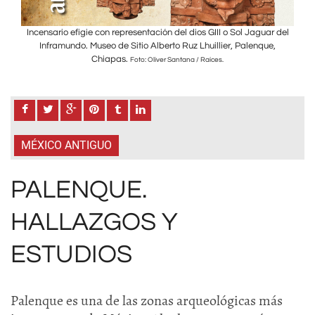
r del
Incensario efigie con representación del dios GIII o Sol Jaguar del
Ince
,
Inframundo. Museo de Sitio Alberto Ruz Lhuillier, Palenque,
Chiapas.
Foto: Oliver Santana / Raíces.
MÉXICO ANTIGUO
PALENQUE.
HALLAZGOS Y
ESTUDIOS
Palenque es una de las zonas arqueológicas más