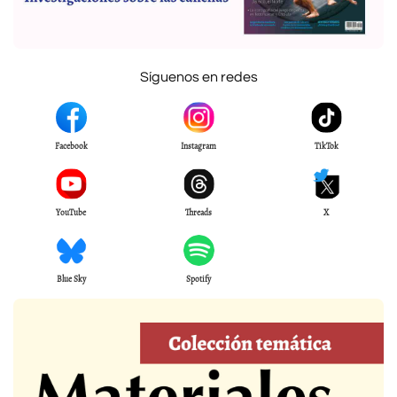
Síguenos en redes
Facebook
Instagram
TikTok
YouTube
Threads
X
Blue Sky
Spotify