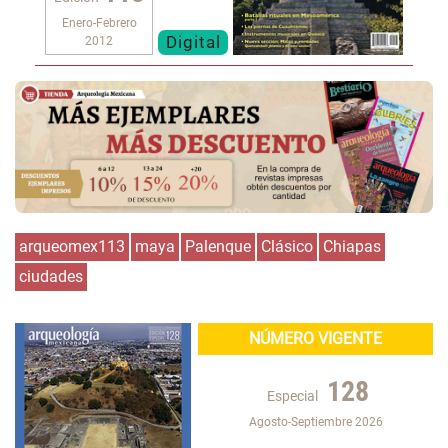
Enero-Febrero
Digital
2012
arqueomex113
maya
Palenque
Clásico
Chiapas
ciudades
NÚMERO VIGENTE
128
Especial
Agosto-Septiembre 2026