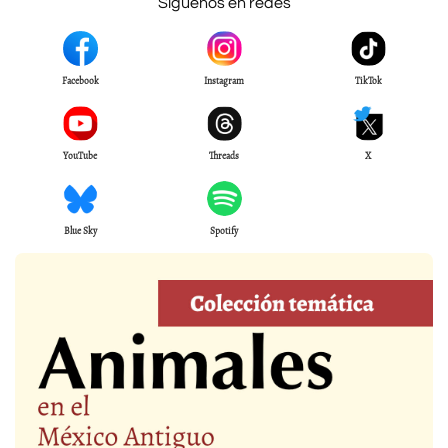
Síguenos en redes
Facebook
Instagram
TikTok
YouTube
Threads
X
Blue Sky
Spotify