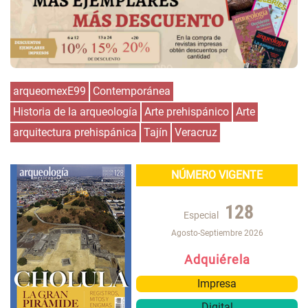
arqueomexE99
Contemporánea
Historia de la arqueología
Arte prehispánico
Arte
arquitectura prehispánica
Tajín
Veracruz
NÚMERO VIGENTE
128
Especial
Agosto-Septiembre 2026
Adquiérela
Impresa
Digital