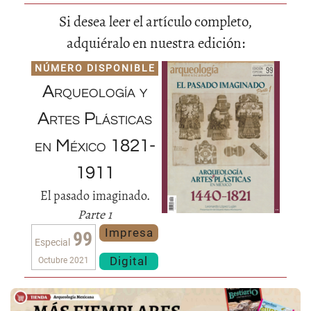
Si desea leer el artículo completo,
adquiéralo en nuestra edición:
NÚMERO DISPONIBLE
Arqueología y
Artes Plásticas
en México 1821-
1911
El pasado imaginado.
Parte 1
Impresa
99
Especial
Digital
Octubre 2021