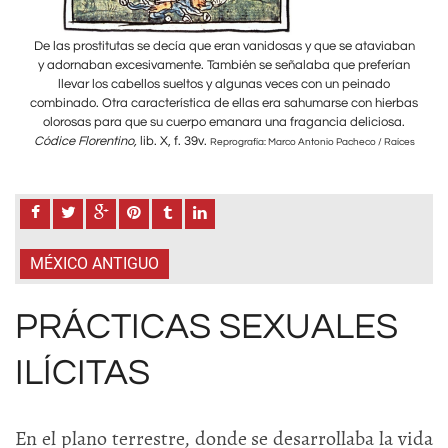
iaban
De las prostitutas se decía que eran vanidosas y que se ataviaban
De l
rían
y adornaban excesivamente. También se señalaba que preferían
y a
o
llevar los cabellos sueltos y algunas veces con un peinado
ierbas
combinado. Otra característica de ellas era sahumarse con hierbas
combi
sa.
olorosas para que su cuerpo emanara una fragancia deliciosa.
ol
Códice Florentino,
lib. X, f. 39v.
Códi
Raíces
Reprografía: Marco Antonio Pacheco / Raíces
MÉXICO ANTIGUO
PRÁCTICAS SEXUALES
ILÍCITAS
En el plano terrestre, donde se desarrollaba la vida