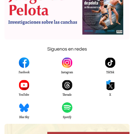
Síguenos en redes
Facebook
Instagram
TikTok
YouTube
Threads
X
Blue Sky
Spotify