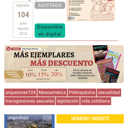
AGOTADA
Edición
104
Julio-
Disponible
Agosto
en digital
2010
arqueomex104
Mesoamérica
Prehispánica
sexualidad
transgresiones sexuales
legislación
vida cotidiana
NÚMERO VIGENTE