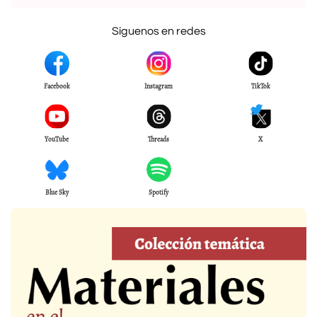
Síguenos en redes
Facebook
Instagram
TikTok
YouTube
Threads
X
Blue Sky
Spotify