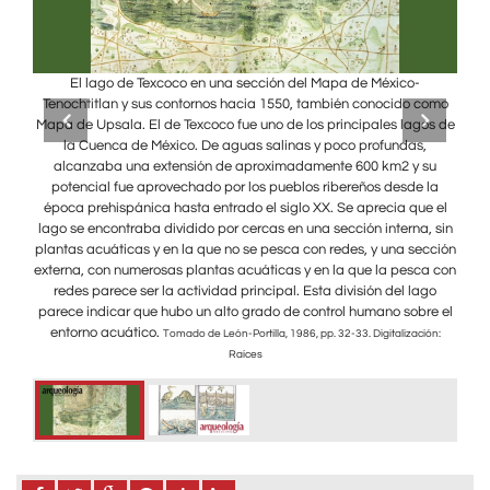
de
El lago de Texcoco en una sección del Mapa de México-
E
icas,
Tenochtitlan y sus contornos hacia 1550, también conocido como
Saha
áceos,
Mapa de Upsala. El de Texcoco fue uno de los principales lagos de
peces
lago.
la Cuenca de México. De aguas salinas y poco profundas,
adem
 para
alcanzaba una extensión de aproximadamente 600 km2 y su
Asim
potencial fue aprovechado por los pueblos ribereños desde la
eso
onio
época prehispánica hasta entrado el siglo XX. Se aprecia que el
lago se encontraba dividido por cercas en una sección interna, sin
plantas acuáticas y en la que no se pesca con redes, y una sección
externa, con numerosas plantas acuáticas y en la que la pesca con
redes parece ser la actividad principal. Esta división del lago
parece indicar que hubo un alto grado de control humano sobre el
entorno acuático.
Tomado de León-Portilla, 1986, pp. 32-33. Digitalización:
Raíces