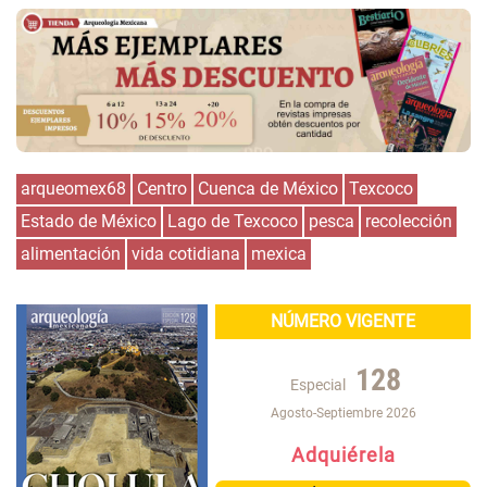
arqueomex68
Centro
Cuenca de México
Texcoco
Estado de México
Lago de Texcoco
pesca
recolección
alimentación
vida cotidiana
mexica
NÚMERO VIGENTE
128
Especial
Agosto-Septiembre 2026
Adquiérela