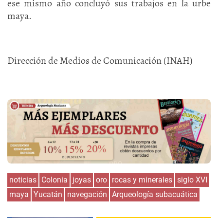
ese mismo año concluyó sus trabajos en la urbe
maya.
Dirección de Medios de Comunicación (INAH)
noticias
Colonia
joyas
oro
rocas y minerales
siglo XVI
maya
Yucatán
navegación
Arqueología subacuática