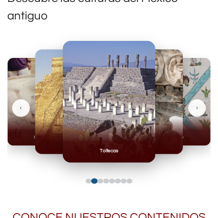
antiguo
‹
›
Olmecas
Mexicas
Mayas
Mixteca
Toltecas
CONOCE NUESTROS CONTENIDOS