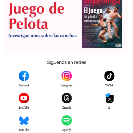
Síguenos en redes
Facebook
Instagram
TikTok
YouTube
Threads
X
Blue Sky
Spotify