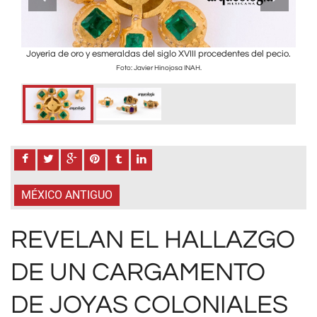
.
Joyeria de oro y esmeraldas del siglo XVIII procedentes del pecio.
Las 
Foto:
Foto: Javier Hinojosa INAH.
MÉXICO ANTIGUO
REVELAN EL HALLAZGO
DE UN CARGAMENTO
DE JOYAS COLONIALES