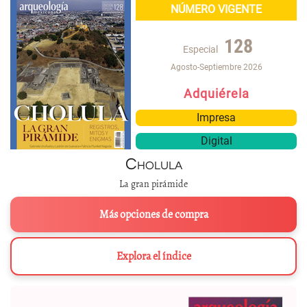
NÚMERO VIGENTE
128
Especial
Agosto-Septiembre 2026
Adquiérela
Impresa
Digital
Cholula
La gran pirámide
Más opciones de compra
Explora el índice