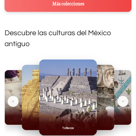
Más colecciones
Descubre las culturas del México
antiguo
‹
›
Olmecas
Mexicas
Mayas
Mixteca
Toltecas