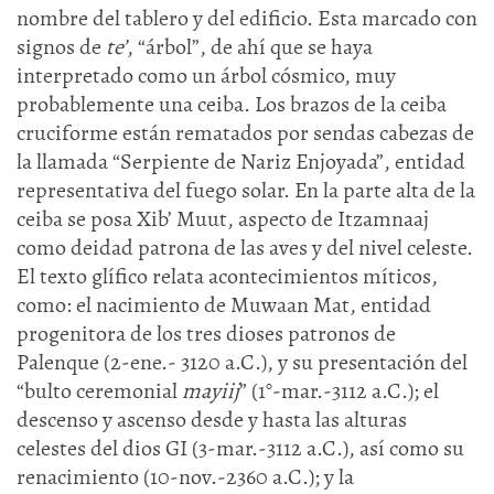
nombre del tablero y del edificio. Esta marcado con
signos de
te’
, “árbol”, de ahí que se haya
interpretado como un árbol cósmico, muy
probablemente una ceiba. Los brazos de la ceiba
cruciforme están rematados por sendas cabezas de
la llamada “Serpiente de Nariz Enjoyada”, entidad
representativa del fuego solar. En la parte alta de la
ceiba se posa Xib’ Muut, aspecto de Itzamnaaj
como deidad patrona de las aves y del nivel celeste.
El texto glífico relata acontecimientos míticos,
como: el nacimiento de Muwaan Mat, entidad
progenitora de los tres dioses patronos de
Palenque (2-ene.- 3120 a.C.), y su presentación del
“bulto ceremonial
mayiij
” (1°-mar.-3112 a.C.); el
descenso y ascenso desde y hasta las alturas
celestes del dios GI (3-mar.-3112 a.C.), así como su
renacimiento (10-nov.-2360 a.C.); y la