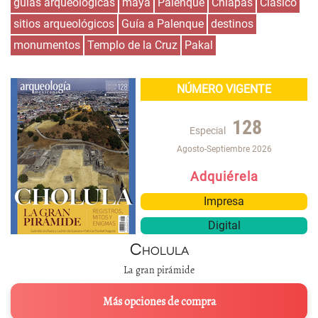
guías arqueológicas
maya
Palenque
Chiapas
Clásico
sitios arqueológicos
Guía a Palenque
destinos
monumentos
Templo de la Cruz
Pakal
NÚMERO VIGENTE
128
Especial
Agosto-Septiembre 2026
Adquiérela
Impresa
Digital
Cholula
La gran pirámide
Más opciones de compra