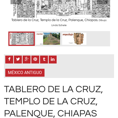
n del
Tablero de la Cruz, Templo de la Cruz, Palenque, Chiapas.
Te
Dibujo:
es un
Linda Schele
ibuyó
o
ie
s
como
MÉXICO ANTIGUO
TABLERO DE LA CRUZ,
TEMPLO DE LA CRUZ,
PALENQUE, CHIAPAS