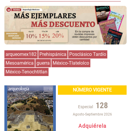
arqueomex182
Prehispánica
Posclásico Tardío
Mesoamérica
guerra
México-Tlatelolco
México-Tenochtitlan
NÚMERO VIGENTE
128
Especial
Agosto-Septiembre 2026
Adquiérela