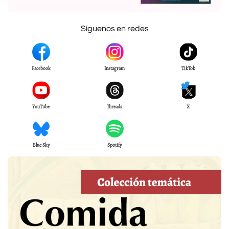
Síguenos en redes
Facebook
Instagram
TikTok
YouTube
Threads
X
Blue Sky
Spotify