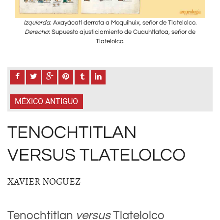
co.
Izquierda
: Axayácatl derrota a Moquíhuix, señor de Tlatelolco.
Iz
de
Derecha
: Supuesto ajusticiamiento de Cuauhtlatoa, señor de
D
Tlatelolco.
MÉXICO ANTIGUO
TENOCHTITLAN
VERSUS TLATELOLCO
XAVIER NOGUEZ
Tenochtitlan
versus
Tlatelolco