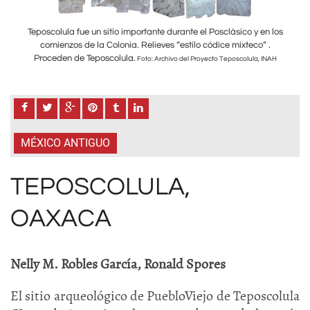
 los
Teposcolula fue un sitio importante durante el Posclásico y en los
Tep
.
comienzos de la Colonia. Relieves “estilo códice mixteco” .
Proceden de Teposcolula.
P
NAH
Foto: Archivo del Proyecto Teposcolula, INAH
MÉXICO ANTIGUO
TEPOSCOLULA,
OAXACA
Nelly M. Robles García, Ronald Spores
El sitio arqueológico de PuebloViejo de Teposcolula