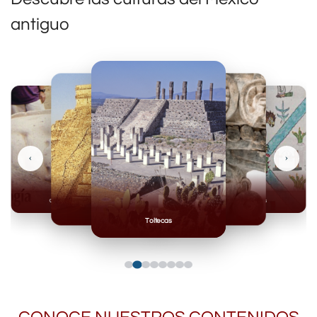
antiguo
‹
›
Olmecas
Mexicas
Mayas
Mixteca
Toltecas