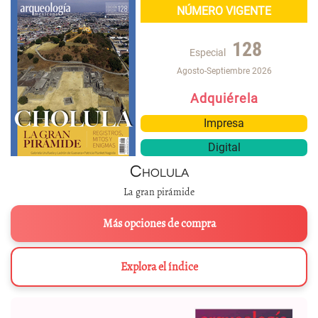
NÚMERO VIGENTE
128
Especial
Agosto-Septiembre 2026
Adquiérela
Impresa
Digital
Cholula
La gran pirámide
Más opciones de compra
Explora el índice