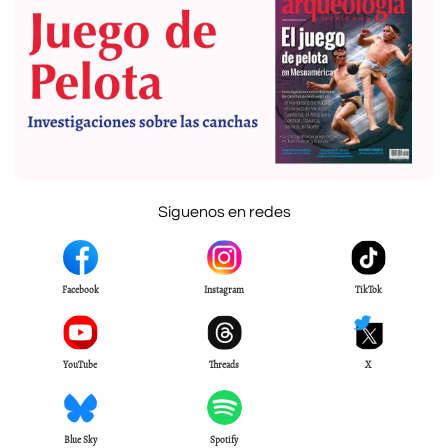
Síguenos en redes
Facebook
Instagram
TikTok
YouTube
Threads
X
Blue Sky
Spotify