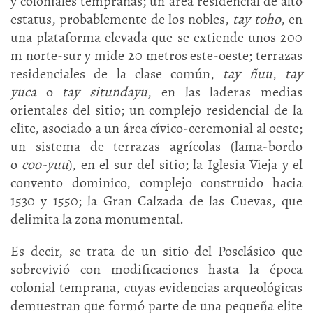
y coloniales tempranas; un área residencial de alto
estatus, probablemente de los nobles,
tay toho
, en
una plataforma elevada que se extiende unos 200
m norte-sur y mide 20 metros este-oeste; terrazas
residenciales de la clase común,
tay ñuu
,
tay
yuca
o
tay situndayu
, en las laderas medias
orientales del sitio; un complejo residencial de la
elite, asociado a un área cívico-ceremonial al oeste;
un sistema de terrazas agrícolas (lama-bordo
o
coo-yuu
), en el sur del sitio; la Iglesia Vieja y el
convento dominico, complejo construido hacia
1530 y 1550; la Gran Calzada de las Cuevas, que
delimita la zona monumental.
Es decir, se trata de un sitio del Posclásico que
sobrevivió con modificaciones hasta la época
colonial temprana, cuyas evidencias arqueológicas
demuestran que formó parte de una pequeña elite