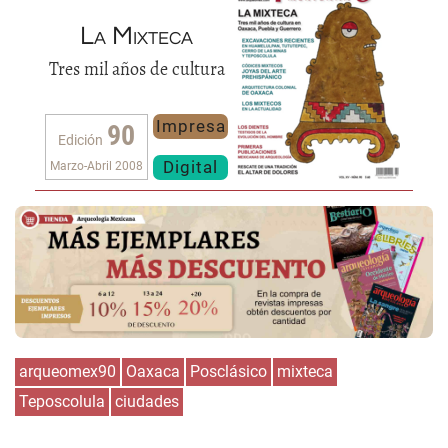
La Mixteca
Tres mil años de cultura
Impresa
90
Edición
Digital
Marzo-Abril 2008
arqueomex90
Oaxaca
Posclásico
mixteca
Teposcolula
ciudades