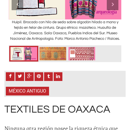
tivos
Huipil. Brocado con hilo de seda sobre algodón hilado a mano y
Huipi
eo del
tejido en telar de cintura. Grupo étnico: mazateco. Huautla de
hil
to:
Jiménez, Oaxaca. Sala Oaxaca, Pueblos Indios del Sur. Museo
Sant
Nacional de Antropología. Foto: Marco Antonio Pacheco / Raíces.
S
MÉXICO ANTIGUO
TEXTILES DE OAXACA
Ninguna otra región posee la riqueza étnica que