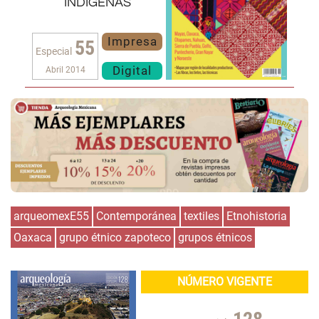
indígenas
Impresa
55
Especial
Digital
Abril 2014
arqueomexE55
Contemporánea
textiles
Etnohistoria
Oaxaca
grupo étnico zapoteco
grupos étnicos
NÚMERO VIGENTE