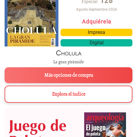
128
Especial
Agosto-Septiembre 2026
Adquiérela
Impresa
Digital
Cholula
La gran pirámide
Más opciones de compra
Explora el índice