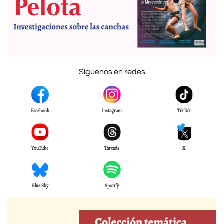
Síguenos en redes
Facebook
Instagram
TikTok
YouTube
Threads
X
Blue Sky
Spotify