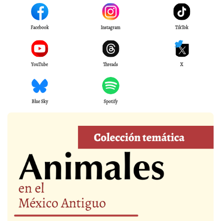
Facebook
Instagram
TikTok
YouTube
Threads
X
Blue Sky
Spotify