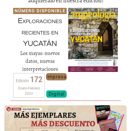
adquiéralo en nuestra edición:
NÚMERO DISPONIBLE
Exploraciones
recientes en
YUCATÁN
Los mayas: nuevos
datos, nuevas
interpretaciones
Impresa
172
Edición
Enero-Febrero
Digital
2022