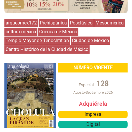
arqueomex172
Prehispánica
Posclásico
Mesoamérica
cultura mexica
Cuenca de México
Templo Mayor de Tenochtitlan
Ciudad de México
Centro Histórico de la Ciudad de México
NÚMERO VIGENTE
128
Especial
Agosto-Septiembre 2026
Adquiérela
Impresa
Digital