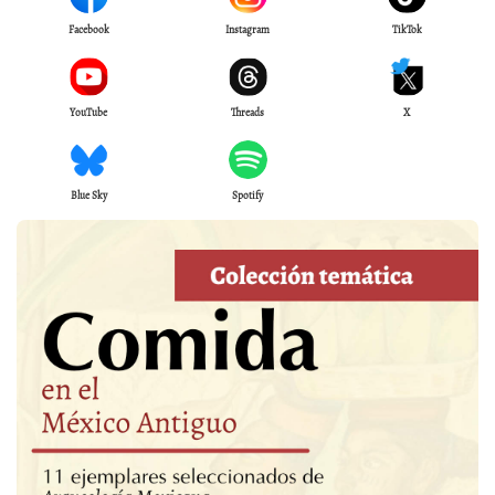
Facebook
Instagram
TikTok
YouTube
Threads
X
Blue Sky
Spotify