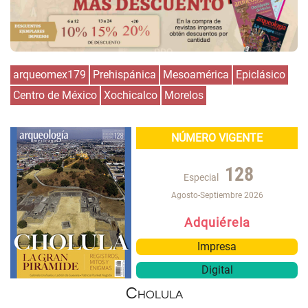
arqueomex179
Prehispánica
Mesoamérica
Epiclásico
Centro de México
Xochicalco
Morelos
NÚMERO VIGENTE
128
Especial
Agosto-Septiembre 2026
Adquiérela
Impresa
Digital
Cholula