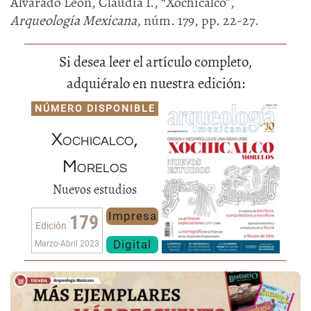
Alvarado León, Claudia I., “Xochicalco”,
Arqueología Mexicana
, núm. 179, pp. 22-27.
Si desea leer el artículo completo,
adquiéralo en nuestra edición:
NÚMERO DISPONIBLE
Xochicalco,
Morelos
Nuevos estudios
Impresa
179
Edición
Digital
Marzo-Abril 2023