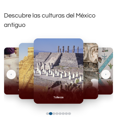
Descubre las culturas del México
antiguo
‹
›
Olmecas
Mexicas
Mayas
Mixteca
Toltecas