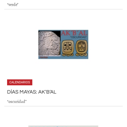
“verde”
CALENDARIOS
DÍAS MAYAS: AK’B’AL
“oscuridad”