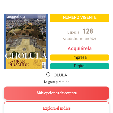
NÚMERO VIGENTE
128
Especial
Agosto-Septiembre 2026
Adquiérela
Impresa
Digital
Cholula
La gran pirámide
Más opciones de compra
Explora el índice