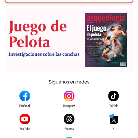
Síguenos en redes
Facebook
Instagram
TikTok
YouTube
Threads
X