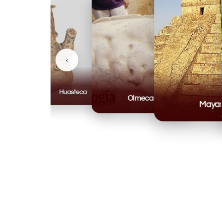
‹
Huasteca
Olmecas
Mayas