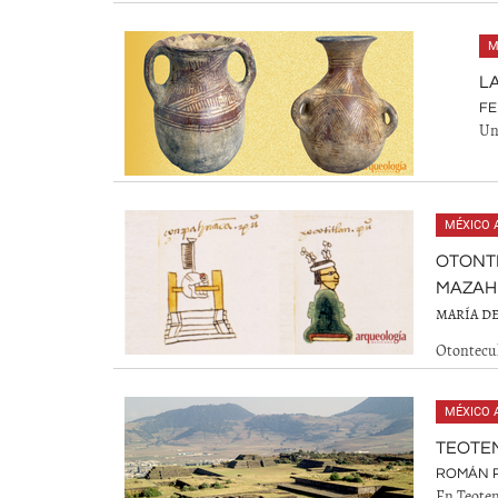
M
L
FE
Un
MÉXICO 
OTONTE
MAZAH
MARÍA D
Otontecuh
MÉXICO 
TEOTE
ROMÁN 
En Teotena