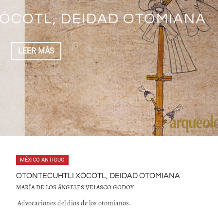
TZPAPÁLOTL. OBRA DE ARTE
 XÓCOTL. DIOS DE LOS
ÓCOTL, DEIDAD OTOMIANA
MICA MATLATZINCA
EOTENANGO
CAS Y LOS MAZAHUAS
ATLATZINCA
LEER MÁS
LEER MÁS
LEER MÁS
LEER MÁS
LEER MÁS
MÉXICO ANTIGUO
OTONTECUHTLI XÓCOTL, DEIDAD OTOMIANA
MARÍA DE LOS ÁNGELES VELASCO GODOY
Advocaciones del dios de los otomianos.