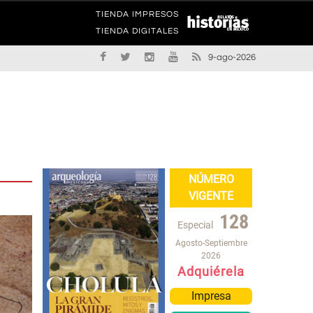
TIENDA IMPRESOS
TIENDA DIGITALES
9-ago-2026
NÚMERO
VIGENTE
128
Especial
Agosto-Septiembre
2026
Adquiérela
Impresa