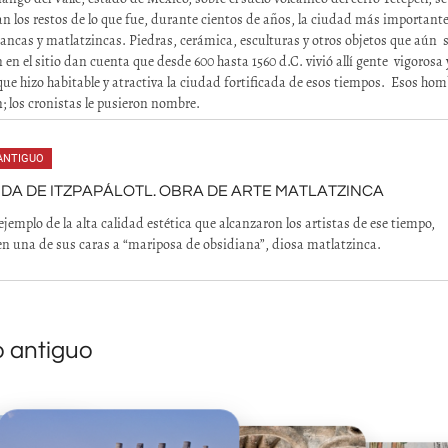
n los restos de lo que fue, durante cientos de años, la ciudad más important
nancas y matlatzincas. Piedras, cerámica, esculturas y otros objetos que aún 
 en el sitio dan cuenta que desde 600 hasta 1560 d.C. vivió allí gente vigorosa 
que hizo habitable y atractiva la ciudad fortificada de esos tiempos. Esos hom
n; los cronistas le pusieron nombre.
ANTIGUO
IDA DE ITZPAPÁLOTL. OBRA DE ARTE MATLATZINCA
ejemplo de la alta calidad estética que alcanzaron los artistas de ese tiempo,
n una de sus caras a “mariposa de obsidiana”, diosa matlatzinca.
o antiguo