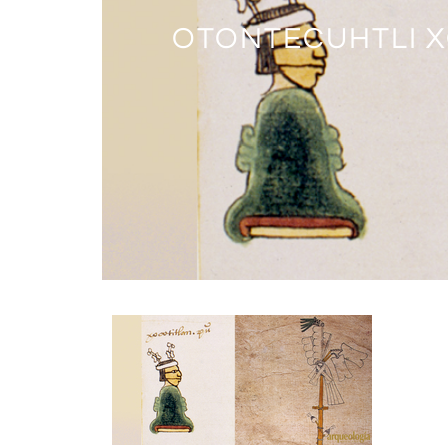
LA LÁPIDA DE I
OTONTECUHTLI
OTONTECUHTLI X
LA CERÁ
T
MATLATZIN
M