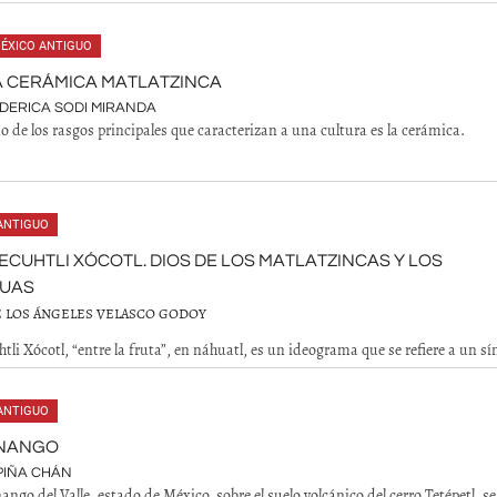
ÉXICO ANTIGUO
A CERÁMICA MATLATZINCA
DERICA SODI MIRANDA
o de los rasgos principales que caracterizan a una cultura es la cerámica.
ANTIGUO
CUHTLI XÓCOTL. DIOS DE LOS MATLATZINCAS Y LOS
UAS
E LOS ÁNGELES VELASCO GODOY
tli Xócotl, “entre la fruta”, en náhuatl, es un ideograma que se refiere a un s
ANTIGUO
NANGO
PIÑA CHÁN
ngo del Valle, estado de México, sobre el suelo volcánico del cerro Tetépetl, se