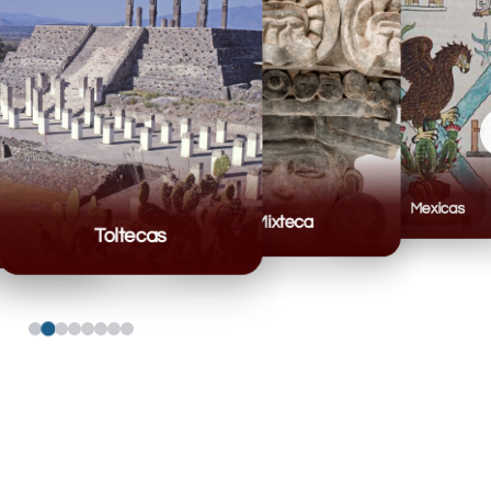
Mexicas
Mixteca
Toltecas