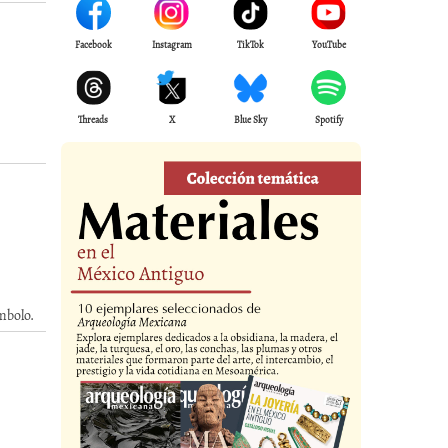
Facebook
Instagram
TikTok
YouTube
Threads
X
Blue Sky
Spotify
ímbolo.