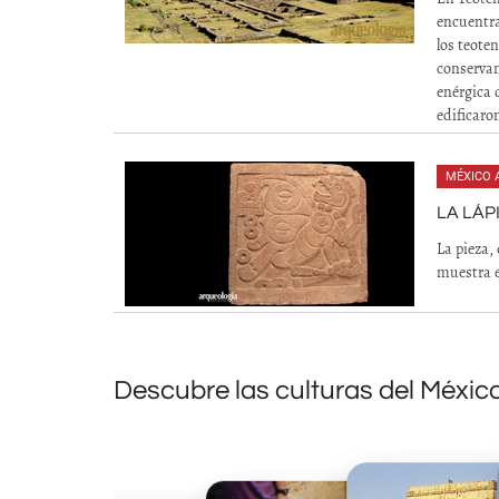
encuentra
los teote
conservan
enérgica 
edificaro
MÉXICO 
LA LÁP
La pieza, 
muestra e
Descubre las culturas del Méxic