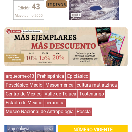
Impresa
43
Edición
Mayo-Junio 2000
arqueomex43
Prehispánica
Epiclásico
Posclásico Medio
Mesoamérica
cultura matlatzinca
Centro de México
Valle de Toluca
Teotenango
Estado de México
cerámica
Museo Nacional de Antropología
Poscla
NÚMERO VIGENTE