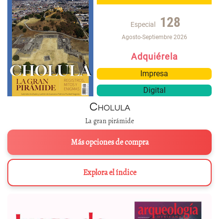
128
Especial
Agosto-Septiembre 2026
Adquiérela
Impresa
Digital
Cholula
La gran pirámide
Más opciones de compra
Explora el índice