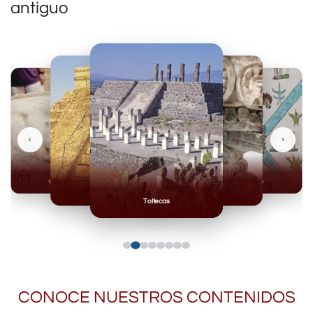
antiguo
‹
›
Olmecas
Mexicas
Mayas
Mixteca
Toltecas
CONOCE NUESTROS CONTENIDOS