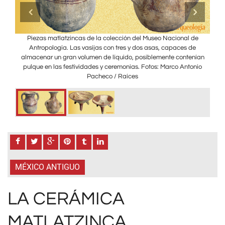
de
Piezas matlatzincas de la colección del Museo Nacional de
P
para
Antropología. Las vasijas con tres y dos asas, capaces de
Ant
os.
almacenar un gran volumen de líquido, posiblemente contenían
co
s.
pulque en las festividades y ceremonias. Fotos: Marco Antonio
A
os
Pacheco / Raíces
P
da.
do
MÉXICO ANTIGUO
LA CERÁMICA
MATLATZINCA