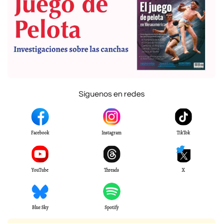
Síguenos en redes
Facebook
Instagram
TikTok
YouTube
Threads
X
Blue Sky
Spotify