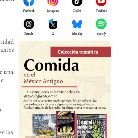
Facebook
Instagram
TikTok
YouTube
Threads
X
Blue Sky
Spotify
ntidad
 antes
ce una
de
e
en las