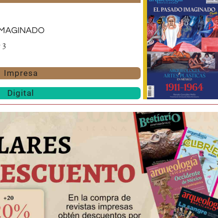
imaginado
 3
Impresa
Digital
Huasteca
Olmecas