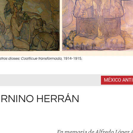
tros dioses: Coatlicue transformada
, 1914-1915.
MÉXICO ANT
URNINO HERRÁN
En memoria de Alfredo López 