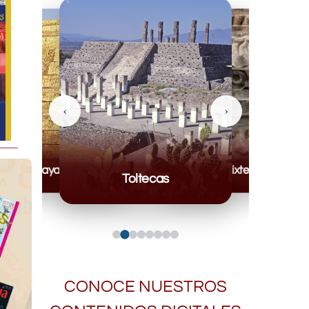
‹
›
Mayas
Mixteca
Toltecas
CONOCE NUESTROS