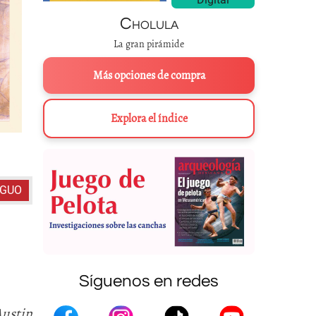
Cholula
La gran pirámide
Más opciones de compra
Explora el índice
Saturnino Herrán,
Nuestros dioses: C
IGUO
Síguenos en redes
Austin