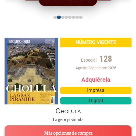
NÚMERO VIGENTE
128
Especial
Agosto-Septiembre 2026
Adquiérela
Impresa
Digital
Cholula
La gran pirámide
Más opciones de compra