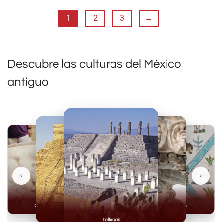
1
2
3
→
Descubre las culturas del México
antiguo
‹
›
Olmecas
Mexicas
Mayas
Mixteca
Toltecas