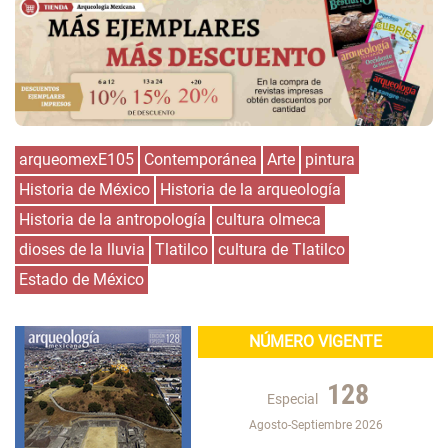
arqueomexE105
Contemporánea
Arte
pintura
Historia de México
Historia de la arqueología
Historia de la antropología
cultura olmeca
dioses de la lluvia
Tlatilco
cultura de Tlatilco
Estado de México
NÚMERO VIGENTE
128
Especial
Agosto-Septiembre 2026