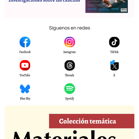
Síguenos en redes
Facebook
Instagram
TikTok
YouTube
Threads
X
Blue Sky
Spotify