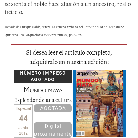
se sienta el noble hace alusión a un ancestro, real o
ficticio.
Tomado de Enrique Nalda, “Pieza. La concha grabada del Edificio del Búho. Dzibanché,
Quintana Roo”, Arqueología Mexicana núm 82, pp. 16-17.
Si desea leer el artículo completo,
adquiéralo en nuestra edición:
NÚMERO IMPRESO
AGOTADO
Mundo maya
Esplendor de una cultura
AGOTADA
Especial
44
Digital
Junio
próximamente
2012