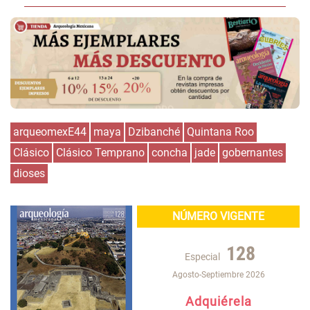
arqueomexE44
maya
Dzibanché
Quintana Roo
Clásico
Clásico Temprano
concha
jade
gobernantes
dioses
NÚMERO VIGENTE
128
Especial
Agosto-Septiembre 2026
Adquiérela