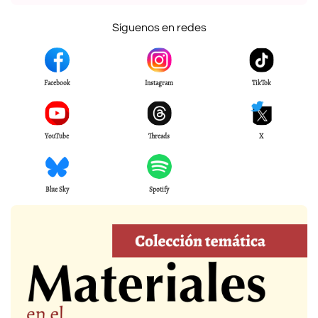
Síguenos en redes
Facebook
Instagram
TikTok
YouTube
Threads
X
Blue Sky
Spotify