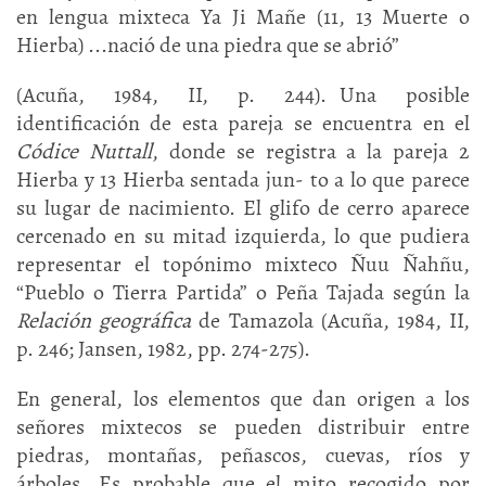
en lengua mixteca Ya Ji Mañe (11, 13 Muerte o
Hierba) ...nació de una piedra que se abrió”
(Acuña, 1984, II, p. 244). Una posible
identificación de esta pareja se encuentra en el
Códice Nuttall
, donde se registra a la pareja 2
Hierba y 13 Hierba sentada jun- to a lo que parece
su lugar de nacimiento. El glifo de cerro aparece
cercenado en su mitad izquierda, lo que pudiera
representar el topónimo mixteco Ñuu Ñahñu,
“Pueblo o Tierra Partida” o Peña Tajada según la
Relación geográfica
de Tamazola (Acuña, 1984, II,
p. 246; Jansen, 1982, pp. 274-275).
En general, los elementos que dan origen a los
señores mixtecos se pueden distribuir entre
piedras, montañas, peñascos, cuevas, ríos y
árboles. Es probable que el mito recogido por