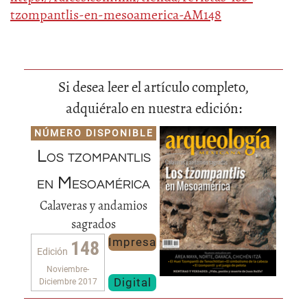
tzompantlis-en-mesoamerica-AM148
Si desea leer el artículo completo,
adquiéralo en nuestra edición:
NÚMERO DISPONIBLE
Los tzompantlis
en Mesoamérica
Calaveras y andamios
sagrados
Impresa
148
Edición
Noviembre-
Digital
Diciembre 2017