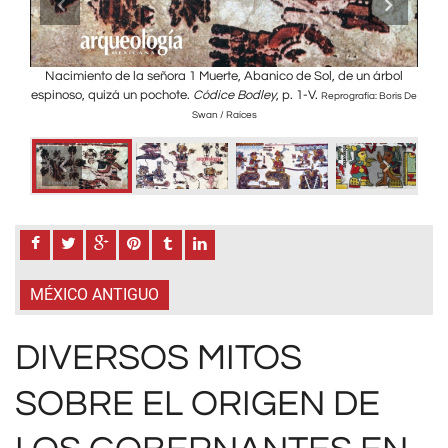
lugar
Nacimiento de la señora 1 Muerte, Abanico de Sol, de un árbol
Se l
e de
espinoso, quizá un pochote.
Códice Bodley
, p. 1-V.
Reprografía: Boris De
 The
Swan / Raíces
MÉXICO ANTIGUO
DIVERSOS MITOS
SOBRE EL ORIGEN DE