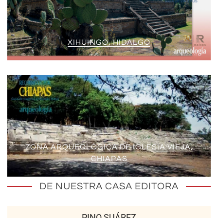
XIHUINGO, HIDALGO
ZONA ARQUEOLÓGICA DE IGLESIA VIEJA,
CHIAPAS
DE NUESTRA CASA EDITORA
PINO SUÁREZ