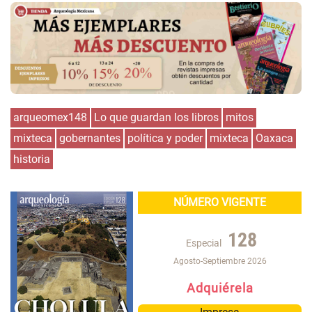
arqueomex148
Lo que guardan los libros
mitos
mixteca
gobernantes
política y poder
mixteca
Oaxaca
historia
NÚMERO VIGENTE
128
Especial
Agosto-Septiembre 2026
Adquiérela