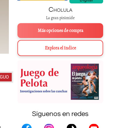
Cholula
La gran pirámide
Más opciones de compra
Explora el índice
El gran dragón en el
Liber Floridus
, obra
IGUO
Síguenos en redes
n