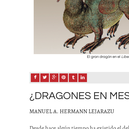
El gran dragón en el
Libe
¿DRAGONES EN ME
MANUEL A. HERMANN LEJARAZU
Desde hace algún tiempo ha existido el deb