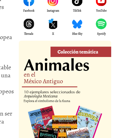
es
Facebook
Instagram
TikTok
YouTube
Threads
X
Blue Sky
Spotify
ropea
table
, una
ropeos
n ser
ra