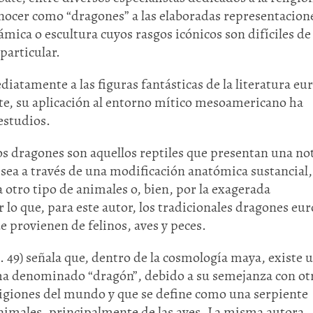
ocer como “dragones” a las elaboradas representacion
mica o escultura cuyos rasgos icónicos son difíciles de
particular.
iatamente a las figuras fantásticas de la literatura eu
nte, su aplicación al entorno mítico mesoamericano ha
estudios.
os dragones son aquellos reptiles que presentan una no
 sea a través de una modificación anatómica sustancial
a otro tipo de animales o, bien, por la exagerada
lo que, para este autor, los tradicionales dragones eu
 provienen de felinos, aves y peces.
. 49) señala que, dentro de la cosmología maya, existe u
le ha denominado “dragón”, debido a su semejanza con ot
ligiones del mundo y que se define como una serpiente
 animales, principalmente de las aves. La misma autora