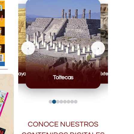
‹
›
Mayas
Mixteca
Toltecas
CONOCE NUESTROS