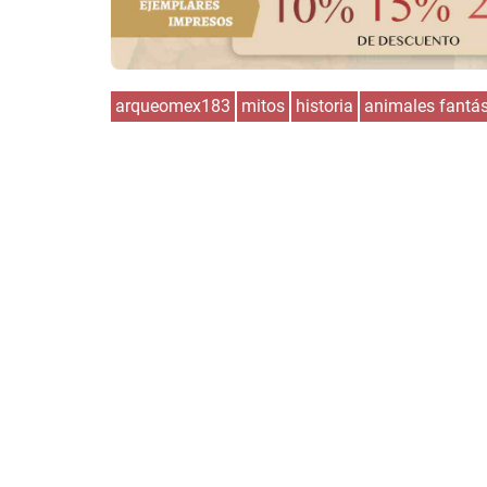
arqueomex183
mitos
historia
animales fantás