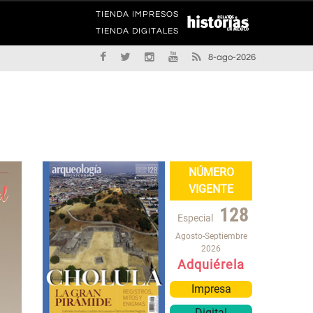
TIENDA IMPRESOS
TIENDA DIGITALES
8-ago-2026
NÚMERO
VIGENTE
128
Especial
Agosto-Septiembre
2026
Adquiérela
Impresa
Digital