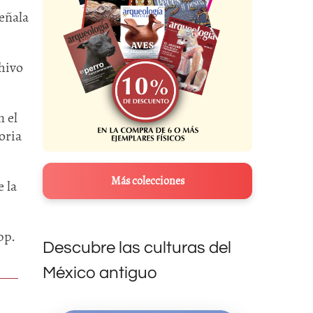
señala
hivo
 el
oria
Más colecciones
 la
pp.
Descubre las culturas del
México antiguo