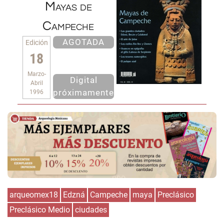
Mayas de
Campeche
AGOTADA
Edición
18
Marzo-
Digital
Abril
próximamente
1996
arqueomex18
Edzná
Campeche
maya
Preclásico
Preclásico Medio
ciudades