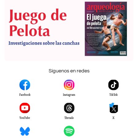
Síguenos en redes
Facebook
Instagram
TikTok
YouTube
Threads
X