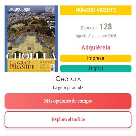
NÚMERO VIGENTE
128
Especial
Agosto-Septiembre 2026
Adquiérela
Impresa
Digital
Cholula
La gran pirámide
Más opciones de compra
Explora el índice