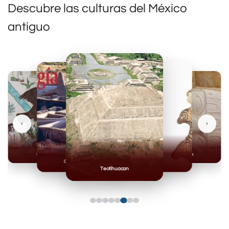
Descubre las culturas del México
antiguo
‹
›
Casas Grandes
Mayas
Teotihuacan
Olmecas
Huasteca