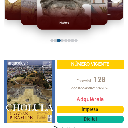
Mayas
Casas Grandes
Toltecas
Mexicas
Mixteca
NÚMERO VIGENTE
128
Especial
Agosto-Septiembre 2026
Adquiérela
Impresa
Digital