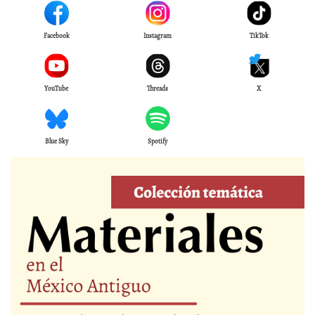
Facebook
Instagram
TikTok
YouTube
Threads
X
Blue Sky
Spotify