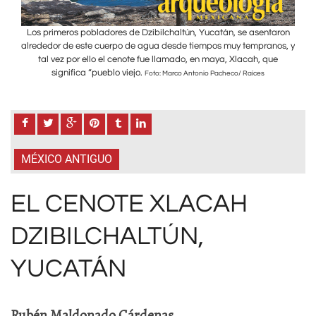
aron
Los primeros pobladores de Dzibilchaltún, Yucatán, se asentaron
Los
os, y
alrededor de este cuerpo de agua desde tiempos muy tempranos, y
alre
ue
tal vez por ello el cenote fue llamado, en maya, Xlacah, que
t
significa “pueblo viejo.
Foto: Marco Antonio Pacheco/ Raíces
MÉXICO ANTIGUO
EL CENOTE XLACAH
DZIBILCHALTÚN,
YUCATÁN
Rubén Maldonado Cárdenas