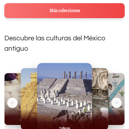
Más colecciones
Descubre las culturas del México
antiguo
‹
›
Olmecas
Mexicas
Mayas
Mixteca
Toltecas