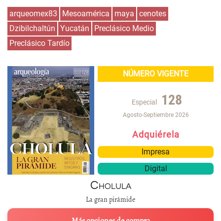
arqueomex83
Mesoamérica
maya
cenotes
Dzibilchaltún
Yucatán
Preclásico Medio
Preclásico Tardío
NÚMERO VIGENTE
128
Especial
Agosto-Septiembre 2026
Adquiérela
Impresa
Digital
Cholula
La gran pirámide